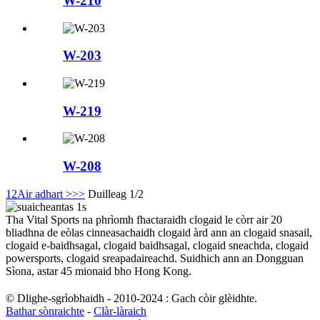
W-210
W-203
W-219
W-208
1
2
Air adhart >
>>
Duilleag 1/2
Tha Vital Sports na phrìomh fhactaraidh clogaid le còrr air 20
bliadhna de eòlas cinneasachaidh clogaid àrd ann an clogaid snasail,
clogaid e-baidhsagal, clogaid baidhsagal, clogaid sneachda, clogaid
powersports, clogaid sreapadaireachd. Suidhich ann an Dongguan
Sìona, astar 45 mionaid bho Hong Kong.
© Dlighe-sgrìobhaidh - 2010-2024 : Gach còir glèidhte.
Bathar sònraichte
-
Clàr-làraich