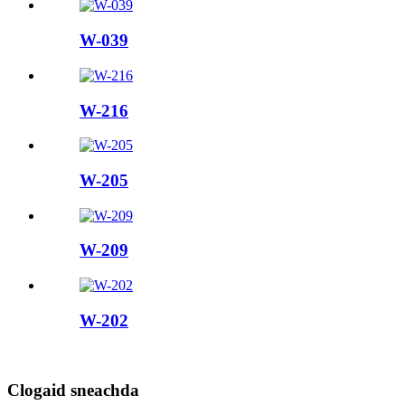
W-039
W-216
W-205
W-209
W-202
Clogaid sneachda