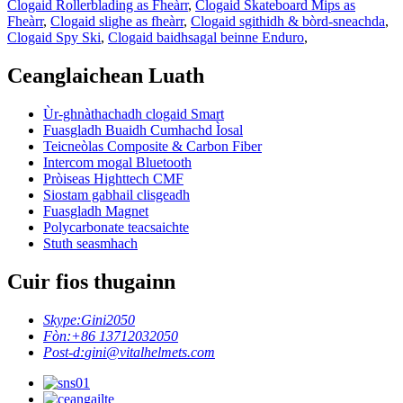
Clogaid Rollerblading as Fheàrr
,
Clogaid Skateboard Mips as
Fheàrr
,
Clogaid slighe as fheàrr
,
Clogaid sgithidh & bòrd-sneachda
,
Clogaid Spy Ski
,
Clogaid baidhsagal beinne Enduro
,
Ceanglaichean Luath
Ùr-ghnàthachadh clogaid Smart
Fuasgladh Buaidh Cumhachd Ìosal
Teicneòlas Composite & Carbon Fiber
Intercom mogal Bluetooth
Pròiseas Highttech CMF
Siostam gabhail clisgeadh
Fuasgladh Magnet
Polycarbonate teacsaichte
Stuth seasmhach
Cuir fios thugainn
Skype:
Gini2050
Fòn:
+86 13712032050
Post-d:
gini@vitalhelmets.com