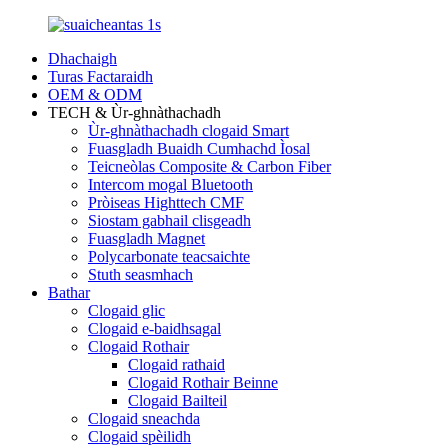
Dhachaigh
Turas Factaraidh
OEM & ODM
TECH & Ùr-ghnàthachadh
Ùr-ghnàthachadh clogaid Smart
Fuasgladh Buaidh Cumhachd Ìosal
Teicneòlas Composite & Carbon Fiber
Intercom mogal Bluetooth
Pròiseas Highttech CMF
Siostam gabhail clisgeadh
Fuasgladh Magnet
Polycarbonate teacsaichte
Stuth seasmhach
Bathar
Clogaid glic
Clogaid e-baidhsagal
Clogaid Rothair
Clogaid rathaid
Clogaid Rothair Beinne
Clogaid Bailteil
Clogaid sneachda
Clogaid spèilidh