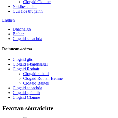
Clogaid Cloinne
Naidheachdan
Cuir fios thugainn
English
Dhachaigh
Bathar
Clogaid sneachda
Roinnean-seòrsa
Clogaid glic
Clogaid e-baidhsagal
Clogaid Rothair
Clogaid rathaid
Clogaid Rothair Beinne
Clogaid Bailteil
Clogaid sneachda
Clogaid spèilidh
Clogaid Cloinne
Feartan sònraichte