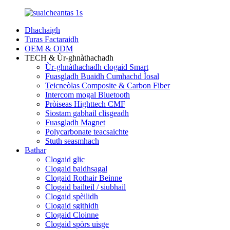
Dhachaigh
Turas Factaraidh
OEM & ODM
TECH & Ùr-ghnàthachadh
Ùr-ghnàthachadh clogaid Smart
Fuasgladh Buaidh Cumhachd Ìosal
Teicneòlas Composite & Carbon Fiber
Intercom mogal Bluetooth
Pròiseas Highttech CMF
Siostam gabhail clisgeadh
Fuasgladh Magnet
Polycarbonate teacsaichte
Stuth seasmhach
Bathar
Clogaid glic
Clogaid baidhsagal
Clogaid Rothair Beinne
Clogaid bailteil / siubhail
Clogaid spèilidh
Clogaid sgithidh
Clogaid Cloinne
Clogaid spòrs uisge