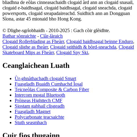
bliadhna de eòlas cinneasachaidh clogaid àrd ann an clogaid snasail,
clogaid e-baidhsagal, clogaid baidhsagal, clogaid sneachda, clogaid
powersports, clogaid sreapadaireachd. Suidhich ann an Dongguan
Sìona, astar 45 mionaid bho Hong Kong.
© Dlighe-sgrìobhaidh - 2010-2025 : Gach còir glèidhte.
Bathar sònraichte
-
Clàr-làraich
Clogaid Rollerblading as Fheàrr
,
Clogaid baidhsagal beinne Enduro
,
Clogaid slighe as fheàrr
,
Clogaid sgithidh & bòrd-sneachda
,
Clogaid
Skateboard Mips as Fheàrr
,
Clogaid Spy Ski
,
Ceanglaichean Luath
Ùr-ghnàthachadh clogaid Smart
Fuasgladh Buaidh Cumhachd Ìosal
Teicneòlas Composite & Carbon Fiber
Intercom mogal Bluetooth
Pròiseas Highttech CMF
Siostam gabhail clisgeadh
Fuasgladh Magnet
Polycarbonate teacsaichte
Stuth seasmhach
Cuir fios thugainn