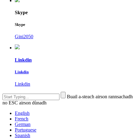
Skype
Skype
Gini2050
Linkdin
Linkdin
Linkdin
Buail a-steach airson rannsachadh
no ESC airson dùnadh
English
French
German
Portuguese
Spanish