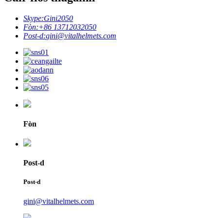
Skype:
Gini2050
Fòn:
+86 13712032050
Post-d:
gini@vitalhelmets.com
Fòn
Post-d
Post-d
gini@vitalhelmets.com