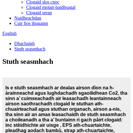
Clogaid sìos cnoc
Clogaid motair-baidhsagal
Clogaid sreap
Naidheachdan
Cuir fios thugainn
English
Dhachaigh
Stuth seasmhach
Stuth seasmhach
Is e stuth seasmhach ar dealas airson dìon na h-
àrainneachd agus lughdachadh sgaoilidhean Co2, tha
sinn a’ cuimseachadh air leasachadh leantainneach
airson saothrachadh clogaid le stuthan ath-
chuairteachail agus stuthan organach, airson a-nis,
tha sinn air an amas leasachaidh de stuth seasmhach
a choileanadh a tha a’ buntainn ri gach pàirt clogaid:
inc stèidhichte air uisge , EPS ath-chuartaichte,
pleadhag aodach bambù, strap ath-chuartaichte,