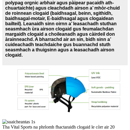
polypag orgnic arbhair agus pàipear pacaidh ath-
chuartaichte) agus cleachdadh airson a’ mhòr-chuid
de roinnean clogaid (baidhsagal, beinn, sgithidh,
baidhsagal-motair, E-baidhsagal agus clogaidean
bailteil). Leanaidh sinn oirnn a’ leasachadh stuthan
seasmhach ùra airson clogaid gus feumalachdan
margaidh clogaid a choileanadh agus càirdeil don
àrainneachd. A bharrachd air an sin, bidh sinn a’
cuideachadh teachdaiche gus buannachd stuth
seasmhach a thuigsinn agus a leasachadh airson
clogaid.
Tha Vital Sports na phrìomh fhactaraidh clogaid le còrr air 20