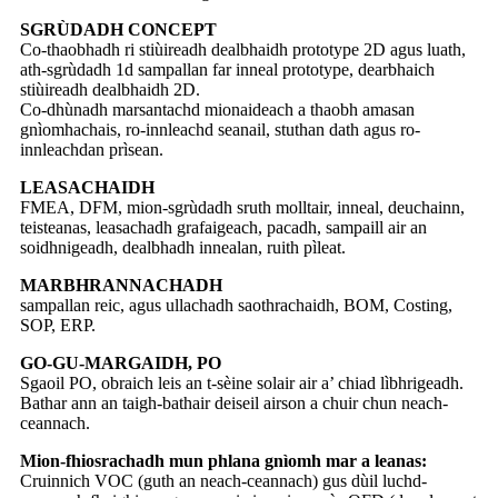
SGRÙDADH CONCEPT
Co-thaobhadh ri stiùireadh dealbhaidh prototype 2D agus luath,
ath-sgrùdadh 1d sampallan far inneal prototype, dearbhaich
stiùireadh dealbhaidh 2D.
Co-dhùnadh marsantachd mionaideach a thaobh amasan
gnìomhachais, ro-innleachd seanail, stuthan dath agus ro-
innleachdan prìsean.
LEASACHAIDH
FMEA, DFM, mion-sgrùdadh sruth molltair, inneal, deuchainn,
teisteanas, leasachadh grafaigeach, pacadh, sampaill air an
soidhnigeadh, dealbhadh innealan, ruith pìleat.
MARBHRANNACHADH
sampallan reic, agus ullachadh saothrachaidh, BOM, Costing,
SOP, ERP.
GO-GU-MARGAIDH, PO
Sgaoil PO, obraich leis an t-sèine solair air a’ chiad lìbhrigeadh.
Bathar ann an taigh-bathair deiseil airson a chuir chun neach-
ceannach.
Mion-fhiosrachadh mun phlana gnìomh mar a leanas:
Cruinnich VOC (guth an neach-ceannach) gus dùil luchd-