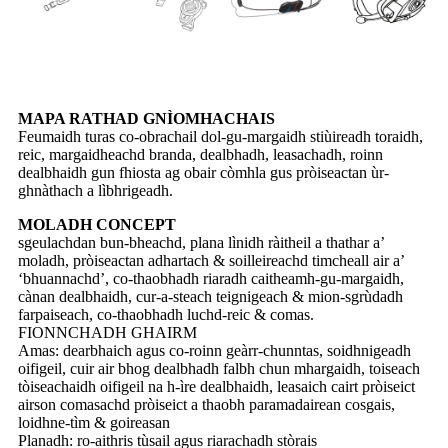
MAPA RATHAD GNÌOMHACHAIS
Feumaidh turas co-obrachail dol-gu-margaidh stiùireadh toraidh,
reic, margaidheachd branda, dealbhadh, leasachadh, roinn
dealbhaidh gun fhiosta ag obair còmhla gus pròiseactan ùr-
ghnàthach a lìbhrigeadh.
MOLADH CONCEPT
sgeulachdan bun-bheachd, plana lìnidh ràitheil a thathar a’
moladh, pròiseactan adhartach & soilleireachd timcheall air a’
‘bhuannachd’, co-thaobhadh riaradh caitheamh-gu-margaidh,
cànan dealbhaidh, cur-a-steach teignigeach & mion-sgrùdadh
farpaiseach, co-thaobhadh luchd-reic & comas.
FIONNCHADH GHAIRM
Amas: dearbhaich agus co-roinn geàrr-chunntas, soidhnigeadh
oifigeil, cuir air bhog dealbhadh falbh chun mhargaidh, toiseach
tòiseachaidh oifigeil na h-ìre dealbhaidh, leasaich cairt pròiseict
airson comasachd pròiseict a thaobh paramadairean cosgais,
loidhne-tìm & goireasan
Planadh: ro-aithris tùsail agus riarachadh stòrais