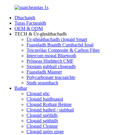
Dhachaigh
Turas Factaraidh
OEM & ODM
TECH & Ùr-ghnàthachadh
Ùr-ghnàthachadh clogaid Smart
Fuasgladh Buaidh Cumhachd Ìosal
Teicneòlas Composite & Carbon Fiber
Intercom mogal Bluetooth
Pròiseas Highttech CMF
Siostam gabhail clisgeadh
Fuasgladh Magnet
Polycarbonate teacsaichte
Stuth seasmhach
Bathar
Clogaid glic
Clogaid baidhsagal
Clogaid Rothair Beinne
Clogaid bailteil / siubhail
Clogaid spèilidh
Clogaid sgithidh
Clogaid Cloinne
Clogaid spòrs uisge