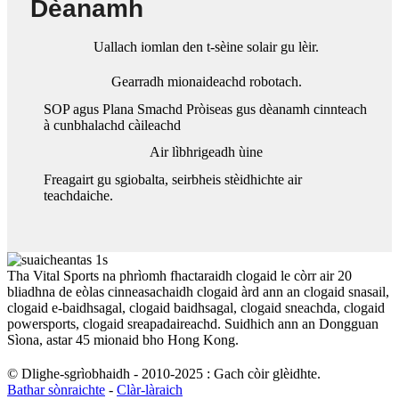
Dèanamh
Uallach iomlan den t-sèine solair gu lèir.
Gearradh mionaideachd robotach.
SOP agus Plana Smachd Pròiseas gus dèanamh cinnteach
à cunbhalachd càileachd
Air lìbhrigeadh ùine
Freagairt gu sgiobalta, seirbheis stèidhichte air
teachdaiche.
Tha Vital Sports na phrìomh fhactaraidh clogaid le còrr air 20
bliadhna de eòlas cinneasachaidh clogaid àrd ann an clogaid snasail,
clogaid e-baidhsagal, clogaid baidhsagal, clogaid sneachda, clogaid
powersports, clogaid sreapadaireachd. Suidhich ann an Dongguan
Sìona, astar 45 mionaid bho Hong Kong.
© Dlighe-sgrìobhaidh - 2010-2025 : Gach còir glèidhte.
Bathar sònraichte
-
Clàr-làraich