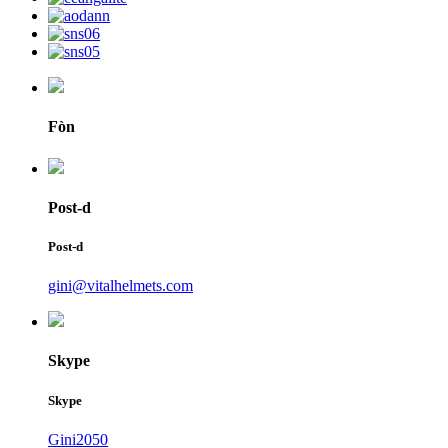
Fòn
Post-d
Post-d
gini@vitalhelmets.com
Skype
Skype
Gini2050