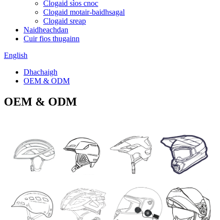
Clogaid sìos cnoc
Clogaid motair-baidhsagal
Clogaid sreap
Naidheachdan
Cuir fios thugainn
English
Dhachaigh
OEM & ODM
OEM & ODM