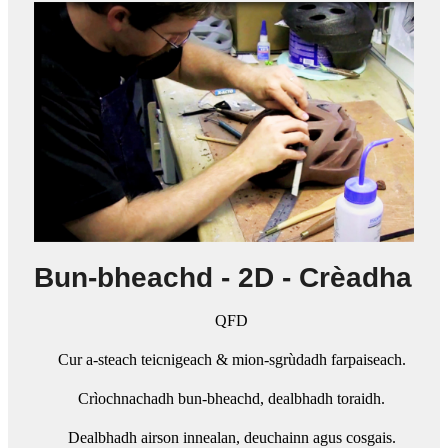
Bun-bheachd - 2D - Crèadha
QFD
Cur a-steach teicnigeach & mion-sgrùdadh farpaiseach.
Crìochnachadh bun-bheachd, dealbhadh toraidh.
Dealbhadh airson innealan, deuchainn agus cosgais.