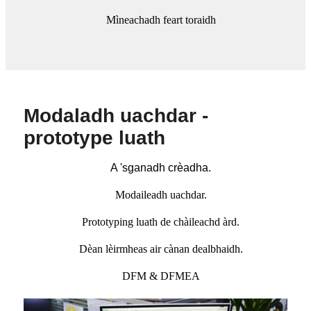
Mìneachadh feart toraidh
Modaladh uachdar -
prototype luath
A 'sganadh crèadha.
Modaileadh uachdar.
Prototyping luath de chàileachd àrd.
Dèan lèirmheas air cànan dealbhaidh.
DFM & DFMEA