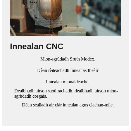
Innealan CNC
Mion-sgrùdadh Sruth Modex.
Dèan rèiteachadh inneal as fheàrr
Innealan mionaideachd.
Dealbhadh airson saothrachadh, dealbhadh airson mion-
sgrùdadh cosgais.
Dèan sealladh air clàr innealan agus clachan-mìle.