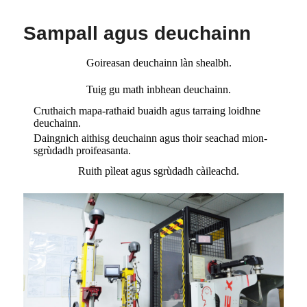
Sampall agus deuchainn
Goireasan deuchainn làn shealbh.
Tuig gu math inbhean deuchainn.
Cruthaich mapa-rathaid buaidh agus tarraing loidhne
deuchainn.
Daingnich aithisg deuchainn agus thoir seachad mion-
sgrùdadh proifeasanta.
Ruith pìleat agus sgrùdadh càileachd.