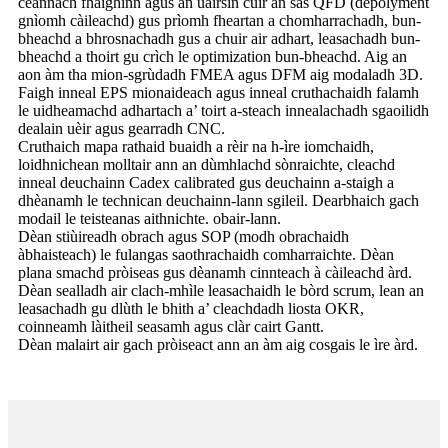
ceannach fhaighinn agus an uairsin cuir an sàs QFD (depolyment
gnìomh càileachd) gus prìomh fheartan a chomharrachadh, bun-
bheachd a bhrosnachadh gus a chuir air adhart, leasachadh bun-
bheachd a thoirt gu crìch le optimization bun-bheachd. Aig an
aon àm tha mion-sgrùdadh FMEA agus DFM aig modaladh 3D.
Faigh inneal EPS mionaideach agus inneal cruthachaidh falamh
le uidheamachd adhartach a’ toirt a-steach innealachadh sgaoilidh
dealain uèir agus gearradh CNC.
Cruthaich mapa rathaid buaidh a rèir na h-ìre iomchaidh,
loidhnichean molltair ann an dùmhlachd sònraichte, cleachd
inneal deuchainn Cadex calibrated gus deuchainn a-staigh a
dhèanamh le technican deuchainn-lann sgileil. Dearbhaich gach
modail le teisteanas aithnichte. obair-lann.
Dèan stiùireadh obrach agus SOP (modh obrachaidh
àbhaisteach) le fulangas saothrachaidh comharraichte. Dèan
plana smachd pròiseas gus dèanamh cinnteach à càileachd àrd.
Dèan sealladh air clach-mhìle leasachaidh le bòrd scrum, lean an
leasachadh gu dlùth le bhith a’ cleachdadh liosta OKR,
coinneamh làitheil seasamh agus clàr cairt Gantt.
Dèan malairt air gach pròiseact ann an àm aig cosgais le ìre àrd.