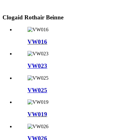
Clogaid Rothair Beinne
VW016
VW023
VW025
VW019
VW026