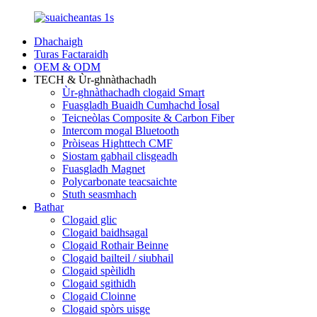
Dhachaigh
Turas Factaraidh
OEM & ODM
TECH & Ùr-ghnàthachadh
Ùr-ghnàthachadh clogaid Smart
Fuasgladh Buaidh Cumhachd Ìosal
Teicneòlas Composite & Carbon Fiber
Intercom mogal Bluetooth
Pròiseas Highttech CMF
Siostam gabhail clisgeadh
Fuasgladh Magnet
Polycarbonate teacsaichte
Stuth seasmhach
Bathar
Clogaid glic
Clogaid baidhsagal
Clogaid Rothair Beinne
Clogaid bailteil / siubhail
Clogaid spèilidh
Clogaid sgithidh
Clogaid Cloinne
Clogaid spòrs uisge