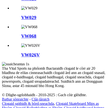
VW029
VW068
VW026V
Tha Vital Sports na phrìomh fhactaraidh clogaid le còrr air 20
bliadhna de eòlas cinneasachaidh clogaid àrd ann an clogaid snasail,
clogaid e-baidhsagal, clogaid baidhsagal, clogaid sneachda, clogaid
powersports, clogaid sreapadaireachd. Suidhich ann an Dongguan
Sìona, astar 45 mionaid bho Hong Kong.
© Dlighe-sgrìobhaidh - 2010-2025 : Gach còir glèidhte.
Bathar sònraichte
-
Clàr-làraich
Clogaid sgithidh & bòrd-sneachda
,
Clogaid Skateboard Mips as
Fheàrr
,
Clogaid Rollerblading as Fheàrr
,
Clogaid baidhsagal beinne