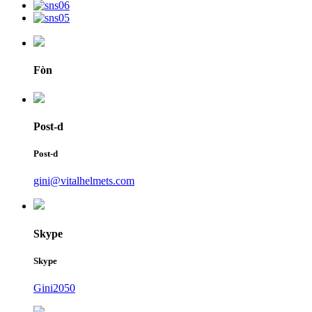
Fòn
Post-d
Post-d
gini@vitalhelmets.com
Skype
Skype
Gini2050