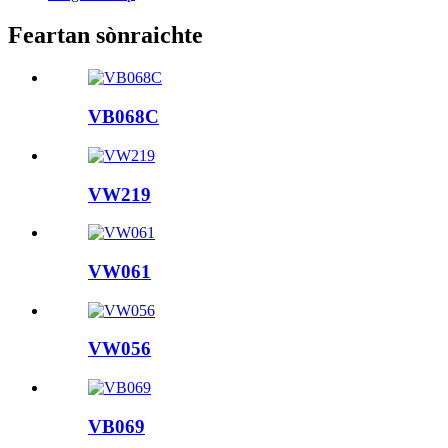
Feartan sònraichte
VB068C
VW219
VW061
VW056
VB069