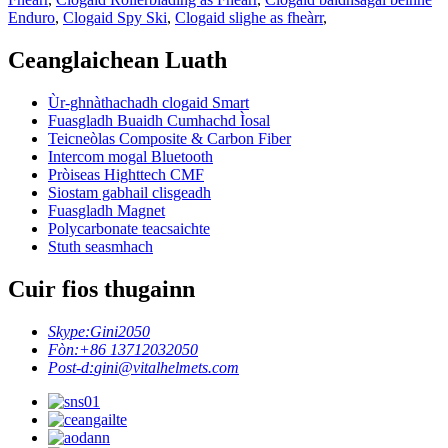
Enduro
,
Clogaid Spy Ski
,
Clogaid slighe as fheàrr
,
Ceanglaichean Luath
Ùr-ghnàthachadh clogaid Smart
Fuasgladh Buaidh Cumhachd Ìosal
Teicneòlas Composite & Carbon Fiber
Intercom mogal Bluetooth
Pròiseas Highttech CMF
Siostam gabhail clisgeadh
Fuasgladh Magnet
Polycarbonate teacsaichte
Stuth seasmhach
Cuir fios thugainn
Skype:
Gini2050
Fòn:
+86 13712032050
Post-d:
gini@vitalhelmets.com