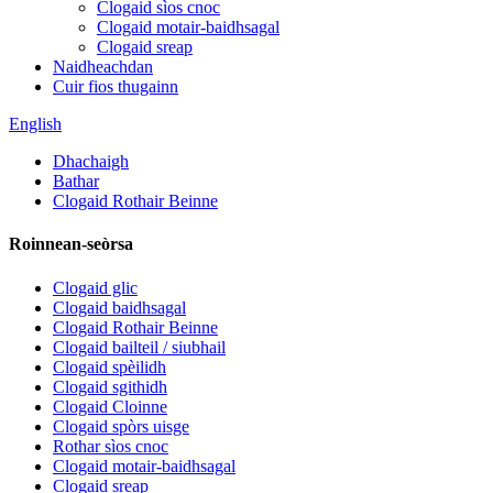
Clogaid sìos cnoc
Clogaid motair-baidhsagal
Clogaid sreap
Naidheachdan
Cuir fios thugainn
English
Dhachaigh
Bathar
Clogaid Rothair Beinne
Roinnean-seòrsa
Clogaid glic
Clogaid baidhsagal
Clogaid Rothair Beinne
Clogaid bailteil / siubhail
Clogaid spèilidh
Clogaid sgithidh
Clogaid Cloinne
Clogaid spòrs uisge
Rothar sìos cnoc
Clogaid motair-baidhsagal
Clogaid sreap