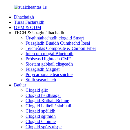
Dhachaigh
Turas Factaraidh
OEM & ODM
TECH & Ùr-ghnàthachadh
Ùr-ghnàthachadh clogaid Smart
Fuasgladh Buaidh Cumhachd Ìosal
Teicneòlas Composite & Carbon Fiber
Intercom mogal Bluetooth
Pròiseas Highttech CMF
Siostam gabhail clisgeadh
Fuasgladh Magnet
Polycarbonate teacsaichte
Stuth seasmhach
Bathar
Clogaid glic
Clogaid baidhsagal
Clogaid Rothair Beinne
Clogaid bailteil / siubhail
Clogaid spèilidh
Clogaid sgithidh
Clogaid Cloinne
Clogaid spòrs uisge