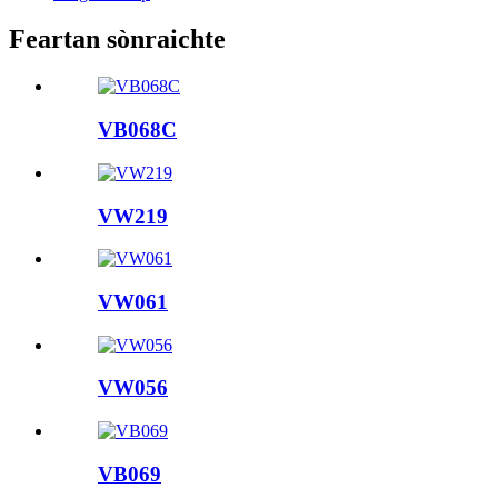
Feartan sònraichte
VB068C
VW219
VW061
VW056
VB069