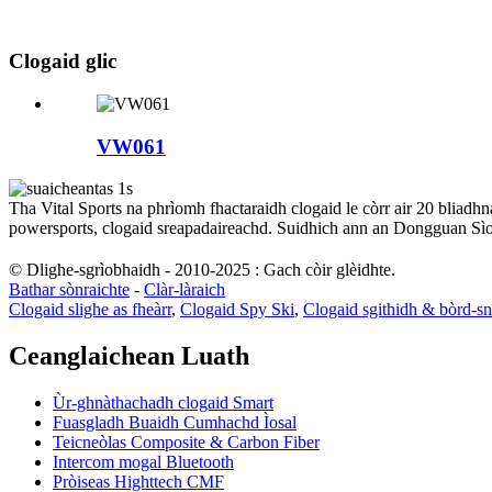
Clogaid glic
VW061
Tha Vital Sports na phrìomh fhactaraidh clogaid le còrr air 20 bliadhn
powersports, clogaid sreapadaireachd. Suidhich ann an Dongguan Sì
© Dlighe-sgrìobhaidh - 2010-2025 : Gach còir glèidhte.
Bathar sònraichte
-
Clàr-làraich
Clogaid slighe as fheàrr
,
Clogaid Spy Ski
,
Clogaid sgithidh & bòrd-s
Ceanglaichean Luath
Ùr-ghnàthachadh clogaid Smart
Fuasgladh Buaidh Cumhachd Ìosal
Teicneòlas Composite & Carbon Fiber
Intercom mogal Bluetooth
Pròiseas Highttech CMF