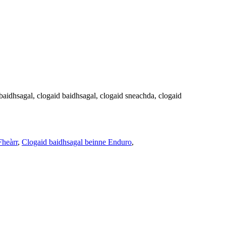
-baidhsagal, clogaid baidhsagal, clogaid sneachda, clogaid
Fheàrr
,
Clogaid baidhsagal beinne Enduro
,