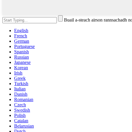
Buail a-steach airson rannsachadh 
English
French
German
Portuguese
Spanish
Russian
Japanese
Korean
Irish
Greek
Turkish
Italian
Danish
Romanian
Czech
Swedish
Polish
Catalan
Belarusian
Dutch