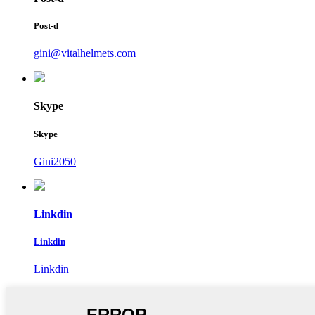
Post-d
gini@vitalhelmets.com
Skype
Skype
Gini2050
Linkdin
Linkdin
Linkdin