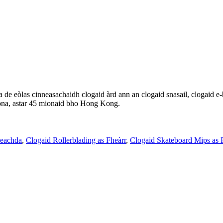
a de eòlas cinneasachaidh clogaid àrd ann an clogaid snasail, clogaid e
ona, astar 45 mionaid bho Hong Kong.
neachda
,
Clogaid Rollerblading as Fheàrr
,
Clogaid Skateboard Mips as 