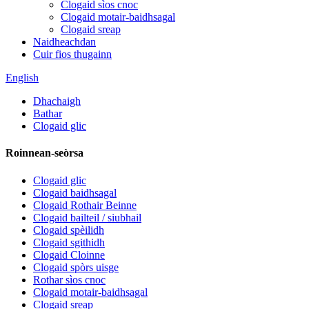
Clogaid sìos cnoc
Clogaid motair-baidhsagal
Clogaid sreap
Naidheachdan
Cuir fios thugainn
English
Dhachaigh
Bathar
Clogaid glic
Roinnean-seòrsa
Clogaid glic
Clogaid baidhsagal
Clogaid Rothair Beinne
Clogaid bailteil / siubhail
Clogaid spèilidh
Clogaid sgithidh
Clogaid Cloinne
Clogaid spòrs uisge
Rothar sìos cnoc
Clogaid motair-baidhsagal
Clogaid sreap