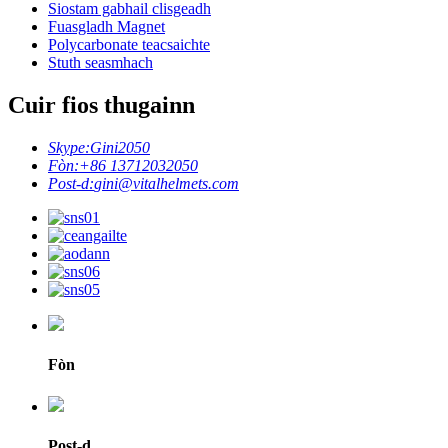
Siostam gabhail clisgeadh
Fuasgladh Magnet
Polycarbonate teacsaichte
Stuth seasmhach
Cuir fios thugainn
Skype:
Gini2050
Fòn:
+86 13712032050
Post-d:
gini@vitalhelmets.com
Fòn
Post-d