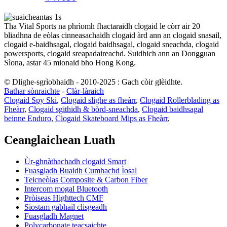
Tha Vital Sports na phrìomh fhactaraidh clogaid le còrr air 20
bliadhna de eòlas cinneasachaidh clogaid àrd ann an clogaid snasail,
clogaid e-baidhsagal, clogaid baidhsagal, clogaid sneachda, clogaid
powersports, clogaid sreapadaireachd. Suidhich ann an Dongguan
Sìona, astar 45 mionaid bho Hong Kong.
© Dlighe-sgrìobhaidh - 2010-2025 : Gach còir glèidhte.
Bathar sònraichte
-
Clàr-làraich
Clogaid Spy Ski
,
Clogaid slighe as fheàrr
,
Clogaid Rollerblading as
Fheàrr
,
Clogaid sgithidh & bòrd-sneachda
,
Clogaid baidhsagal
beinne Enduro
,
Clogaid Skateboard Mips as Fheàrr
,
Ceanglaichean Luath
Ùr-ghnàthachadh clogaid Smart
Fuasgladh Buaidh Cumhachd Ìosal
Teicneòlas Composite & Carbon Fiber
Intercom mogal Bluetooth
Pròiseas Highttech CMF
Siostam gabhail clisgeadh
Fuasgladh Magnet
Polycarbonate teacsaichte