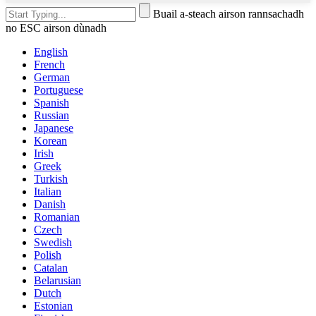
Buail a-steach airson rannsachadh
no ESC airson dùnadh
English
French
German
Portuguese
Spanish
Russian
Japanese
Korean
Irish
Greek
Turkish
Italian
Danish
Romanian
Czech
Swedish
Polish
Catalan
Belarusian
Dutch
Estonian