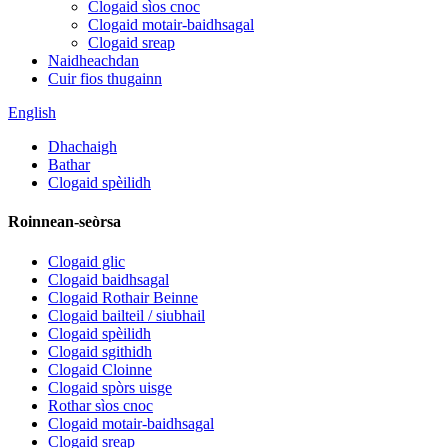
Clogaid sìos cnoc
Clogaid motair-baidhsagal
Clogaid sreap
Naidheachdan
Cuir fios thugainn
English
Dhachaigh
Bathar
Clogaid spèilidh
Roinnean-seòrsa
Clogaid glic
Clogaid baidhsagal
Clogaid Rothair Beinne
Clogaid bailteil / siubhail
Clogaid spèilidh
Clogaid sgithidh
Clogaid Cloinne
Clogaid spòrs uisge
Rothar sìos cnoc
Clogaid motair-baidhsagal
Clogaid sreap