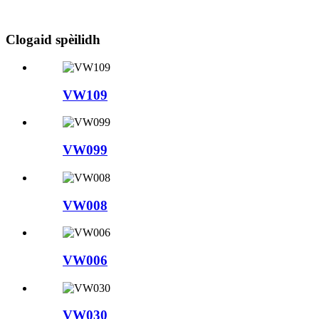
Clogaid spèilidh
VW109
VW099
VW008
VW006
VW030