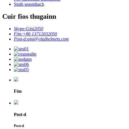
Stuth seasmhach
Cuir fios thugainn
Skype:
Gini2050
Fòn:
+86 13712032050
Post-d:
gini@vitalhelmets.com
Fòn
Post-d
Post-d