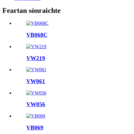
Feartan sònraichte
VB068C
VW219
VW061
VW056
VB069