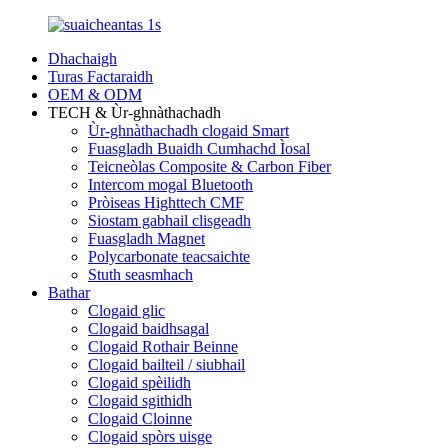
Dhachaigh
Turas Factaraidh
OEM & ODM
TECH & Ùr-ghnàthachadh
Ùr-ghnàthachadh clogaid Smart
Fuasgladh Buaidh Cumhachd Ìosal
Teicneòlas Composite & Carbon Fiber
Intercom mogal Bluetooth
Pròiseas Highttech CMF
Siostam gabhail clisgeadh
Fuasgladh Magnet
Polycarbonate teacsaichte
Stuth seasmhach
Bathar
Clogaid glic
Clogaid baidhsagal
Clogaid Rothair Beinne
Clogaid bailteil / siubhail
Clogaid spèilidh
Clogaid sgithidh
Clogaid Cloinne
Clogaid spòrs uisge