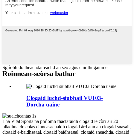
Sgrìobh do theachdaireachd an seo agus cuir thugainn e
Roinnean-seòrsa bathar
Clogaid luchd-siubhail VU103-
Dorcha uaine
Tha Vital Sports na phrìomh fhactaraidh clogaid le còrr air 20
bliadhna de eòlas cinneasachaidh clogaid àrd ann an clogaid snasail,
clogaid e-baidhsagal, clogaid baidhsagal, clogaid sneachda, clogaid