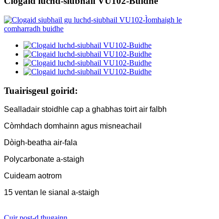
Clogaid luchd-siubhail VU102-Buidhe
Tuairisgeul goirid:
Sealladair stoidhle cap a ghabhas toirt air falbh
Còmhdach domhainn agus misneachail
Dòigh-beatha air-fala
Polycarbonate a-staigh
Cuideam aotrom
15 ventan le sianal a-staigh
Cuir post-d thugainn