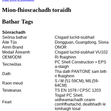
Mion-fhiosrachadh toraidh
Bathar Tags
Sònrachadh
Seòrsa bathar
Clogaid luchd-siubhail
Àite Tùs
Dongguan, Guangdong, Sìona
Ainm Brand
ONOR
Modail Àireamh
Clogaid luchd-siubhail VU102
OEM/ODM
Ri fhaighinn
PC Shell Construction + EPS
Teicneòlas
a-staigh
Tha dath PANTONE sam bith
Dath
ri fhaighinn
S / M (51-59CM); M/L(59-
Raon meud
64CM)
Teisteanas
TS EN 1078 / CPSC 1203
Togail PC Shell,
uidheamachadh ceann
Feart
comhfhurtachd, dealbhadh le
ìomhaigh ìosal