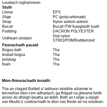
Leudaich roghainnean
Stuth
Lìonar
EPS
Slige
PC (polycarbonate)
Strap
Nylon aotrom aotrom
Bucail
Bucall ITW fuasglaidh luath
Padding
DACRON POLYESTER
Dial nylon
Uidheam siostam
ST801/POM/Rubberized
Fiosrachadh pacaid
Bogsa dath
Tha
leubail bogsa
Tha
polybag
Tha
foam
Tha
Mion-fhiosrachadh toraidh:
Tha an clogaid Bailteil a’ tabhann stoidhle sòlaimte le
teicneòlas dìon cinn adhartach, ga fhàgail na gheama foirfe
airson do dhòigh-beatha air-falbh. Bidh an t-slige a-staigh
san Mould a’ cuideachadh le dìon nas fheàrr air na sràidean.