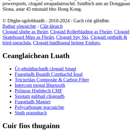
powersports, clogaid sreapadaireachd. Suidhich ann an Dongguan
Sìona, astar 45 mionaid bho Hong Kong.
© Dlighe-sgrìobhaidh - 2010-2024 : Gach còir glèidhte.
Bathar sònraichte
-
Clàr-làraich
Clogaid slighe as fheàrr
,
Clogaid Rollerblading as Fheàrr
,
Clogaid
Skateboard Mips as Fheàrr
,
Clogaid Spy Ski
,
Clogaid sgithidh &
bòrd-sneachda
,
Clogaid baidhsagal beinne Enduro
,
Ceanglaichean Luath
Ùr-ghnàthachadh clogaid Smart
Fuasgladh Buaidh Cumhachd Ìosal
Teicneòlas Composite & Carbon Fiber
Intercom mogal Bluetooth
Pròiseas Highttech CMF
Siostam gabhail clisgeadh
Fuasgladh Magnet
Polycarbonate teacsaichte
Stuth seasmhach
Cuir fios thugainn