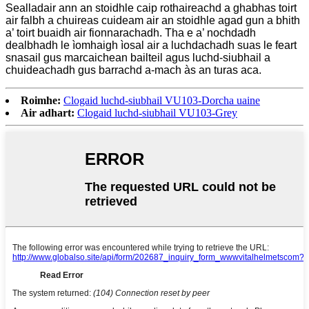
Sealladair ann an stoidhle caip rothaireachd a ghabhas toirt
air falbh a chuireas cuideam air an stoidhle agad gun a bhith
a’ toirt buaidh air fionnarachadh. Tha e a’ nochdadh
dealbhadh le ìomhaigh ìosal air a luchdachadh suas le feart
snasail gus marcaichean bailteil agus luchd-siubhail a
chuideachadh gus barrachd a-mach às an turas aca.
Roimhe:
Clogaid luchd-siubhail VU103-Dorcha uaine
Air adhart:
Clogaid luchd-siubhail VU103-Grey