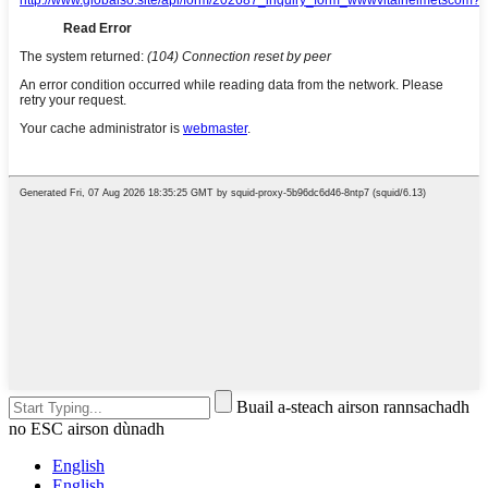
Buail a-steach airson rannsachadh
no ESC airson dùnadh
English
English