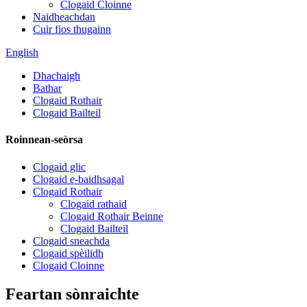
Clogaid Cloinne
Naidheachdan
Cuir fios thugainn
English
Dhachaigh
Bathar
Clogaid Rothair
Clogaid Bailteil
Roinnean-seòrsa
Clogaid glic
Clogaid e-baidhsagal
Clogaid Rothair
Clogaid rathaid
Clogaid Rothair Beinne
Clogaid Bailteil
Clogaid sneachda
Clogaid spèilidh
Clogaid Cloinne
Feartan sònraichte