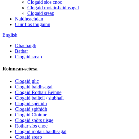
Clogaid sìos cnoc
Clogaid motair-baidhsagal
Clogaid sreap
Naidheachdan
Cuir fios thugainn
English
Dhachaigh
Bathar
Clogaid sreap
Roinnean-seòrsa
Clogaid glic
Clogaid baidhsagal
Clogaid Rothair Beinne
Clogaid bailteil / siubhail
Clogaid spèilidh
Clogaid sgithidh
Clogaid Cloinne
Clogaid spòrs uisge
Rothar sìos cnoc
Clogaid motair-baidhsagal
Clogaid sreap