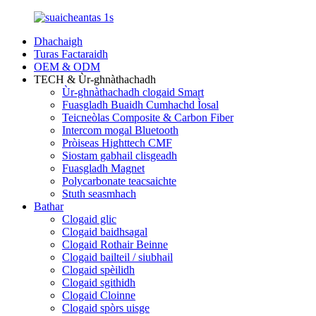
Dhachaigh
Turas Factaraidh
OEM & ODM
TECH & Ùr-ghnàthachadh
Ùr-ghnàthachadh clogaid Smart
Fuasgladh Buaidh Cumhachd Ìosal
Teicneòlas Composite & Carbon Fiber
Intercom mogal Bluetooth
Pròiseas Highttech CMF
Siostam gabhail clisgeadh
Fuasgladh Magnet
Polycarbonate teacsaichte
Stuth seasmhach
Bathar
Clogaid glic
Clogaid baidhsagal
Clogaid Rothair Beinne
Clogaid bailteil / siubhail
Clogaid spèilidh
Clogaid sgithidh
Clogaid Cloinne
Clogaid spòrs uisge