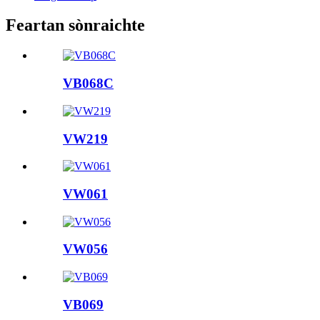
Feartan sònraichte
VB068C
VW219
VW061
VW056
VB069