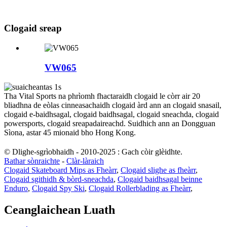
Clogaid sreap
VW065
Tha Vital Sports na phrìomh fhactaraidh clogaid le còrr air 20
bliadhna de eòlas cinneasachaidh clogaid àrd ann an clogaid snasail,
clogaid e-baidhsagal, clogaid baidhsagal, clogaid sneachda, clogaid
powersports, clogaid sreapadaireachd. Suidhich ann an Dongguan
Sìona, astar 45 mionaid bho Hong Kong.
© Dlighe-sgrìobhaidh - 2010-2025 : Gach còir glèidhte.
Bathar sònraichte
-
Clàr-làraich
Clogaid Skateboard Mips as Fheàrr
,
Clogaid slighe as fheàrr
,
Clogaid sgithidh & bòrd-sneachda
,
Clogaid baidhsagal beinne
Enduro
,
Clogaid Spy Ski
,
Clogaid Rollerblading as Fheàrr
,
Ceanglaichean Luath