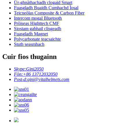
Ùr-ghnàthachadh clogaid Smart
Fuasgladh Buaidh Cumhachd Ìosal
Teicneòlas Composite & Carbon Fiber
Intercom mogal Bluetooth
Pròiseas Highttech CMF
Siostam gabhail clisgeadh
Fuasgladh Magnet
Polycarbonate teacsaichte
Stuth seasmhach
Cuir fios thugainn
Skype:
Gini2050
Fòn:
+86 13712032050
Post-d:
gini@vitalhelmets.com