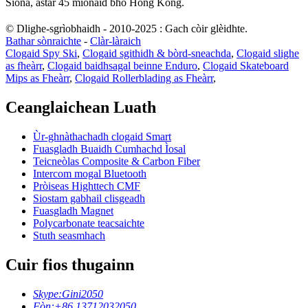
Sìona, astar 45 mionaid bho Hong Kong.
© Dlighe-sgrìobhaidh - 2010-2025 : Gach còir glèidhte.
Bathar sònraichte
-
Clàr-làraich
Clogaid Spy Ski
,
Clogaid sgithidh & bòrd-sneachda
,
Clogaid slighe
as fheàrr
,
Clogaid baidhsagal beinne Enduro
,
Clogaid Skateboard
Mips as Fheàrr
,
Clogaid Rollerblading as Fheàrr
,
Ceanglaichean Luath
Ùr-ghnàthachadh clogaid Smart
Fuasgladh Buaidh Cumhachd Ìosal
Teicneòlas Composite & Carbon Fiber
Intercom mogal Bluetooth
Pròiseas Highttech CMF
Siostam gabhail clisgeadh
Fuasgladh Magnet
Polycarbonate teacsaichte
Stuth seasmhach
Cuir fios thugainn
Skype:
Gini2050
Fòn:
+86 13712032050