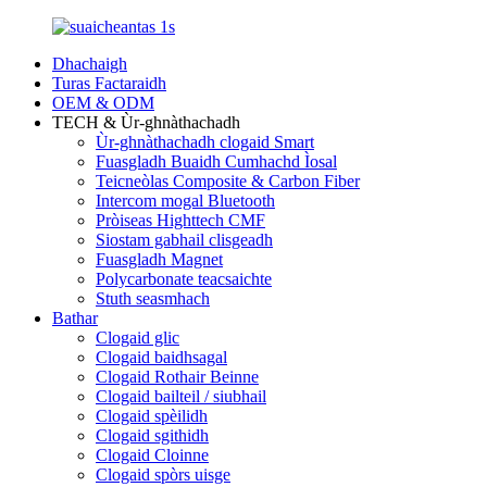
Dhachaigh
Turas Factaraidh
OEM & ODM
TECH & Ùr-ghnàthachadh
Ùr-ghnàthachadh clogaid Smart
Fuasgladh Buaidh Cumhachd Ìosal
Teicneòlas Composite & Carbon Fiber
Intercom mogal Bluetooth
Pròiseas Highttech CMF
Siostam gabhail clisgeadh
Fuasgladh Magnet
Polycarbonate teacsaichte
Stuth seasmhach
Bathar
Clogaid glic
Clogaid baidhsagal
Clogaid Rothair Beinne
Clogaid bailteil / siubhail
Clogaid spèilidh
Clogaid sgithidh
Clogaid Cloinne
Clogaid spòrs uisge