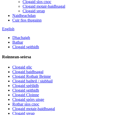
Clogaid sìos cnoc
Clogaid motair-baidhsagal
Clogaid sreap
Naidheachdan
Cuir fios thugainn
English
Dhachaigh
Bathar
Clogaid sgithidh
Roinnean-seòrsa
Clogaid glic
Clogaid baidhsagal
Clogaid Rothair Beinne
Clogaid bailteil / siubhail
Clogaid spèilidh
Clogaid sgithidh
Clogaid Cloinne
Clogaid spòrs uisge
Rothar sìos cnoc
Clogaid motair-baidhsagal
Clogaid sreap