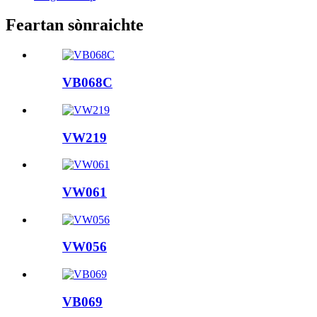
Feartan sònraichte
VB068C
VW219
VW061
VW056
VB069