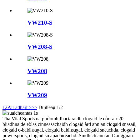
VW210-S
VW208-S
VW208
VW209
1
2
Air adhart >
>>
Duilleag 1/2
Tha Vital Sports na phrìomh fhactaraidh clogaid le còrr air 20
bliadhna de eòlas cinneasachaidh clogaid àrd ann an clogaid snasail,
clogaid e-baidhsagal, clogaid baidhsagal, clogaid sneachda, clogaid
powersports, clogaid sreapadaireachd. Suidhich ann an Dongguan