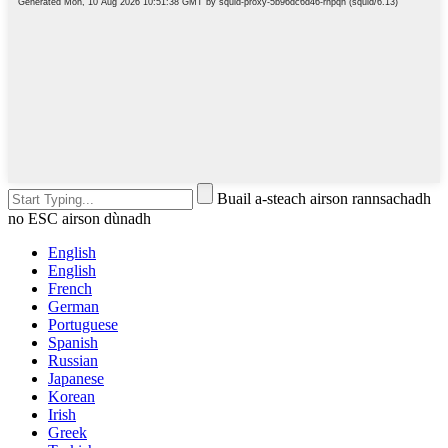
Buail a-steach airson rannsachadh
no ESC airson dùnadh
English
English
French
German
Portuguese
Spanish
Russian
Japanese
Korean
Irish
Greek