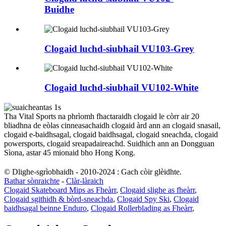
Buidhe
Clogaid luchd-siubhail VU103-Grey
Clogaid luchd-siubhail VU102-White
Tha Vital Sports na phrìomh fhactaraidh clogaid le còrr air 20
bliadhna de eòlas cinneasachaidh clogaid àrd ann an clogaid snasail,
clogaid e-baidhsagal, clogaid baidhsagal, clogaid sneachda, clogaid
powersports, clogaid sreapadaireachd. Suidhich ann an Dongguan
Sìona, astar 45 mionaid bho Hong Kong.
© Dlighe-sgrìobhaidh - 2010-2024 : Gach còir glèidhte.
Bathar sònraichte
-
Clàr-làraich
Clogaid Skateboard Mips as Fheàrr
,
Clogaid slighe as fheàrr
,
Clogaid sgithidh & bòrd-sneachda
,
Clogaid Spy Ski
,
Clogaid
baidhsagal beinne Enduro
,
Clogaid Rollerblading as Fheàrr
,