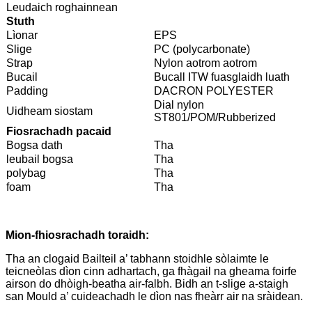
Leudaich roghainnean
Stuth
Lìonar
EPS
Slige
PC (polycarbonate)
Strap
Nylon aotrom aotrom
Bucail
Bucall ITW fuasglaidh luath
Padding
DACRON POLYESTER
Dial nylon
Uidheam siostam
ST801/POM/Rubberized
Fiosrachadh pacaid
Bogsa dath
Tha
leubail bogsa
Tha
polybag
Tha
foam
Tha
Mion-fhiosrachadh toraidh:
Tha an clogaid Bailteil a’ tabhann stoidhle sòlaimte le
teicneòlas dìon cinn adhartach, ga fhàgail na gheama foirfe
airson do dhòigh-beatha air-falbh. Bidh an t-slige a-staigh
san Mould a’ cuideachadh le dìon nas fheàrr air na sràidean.