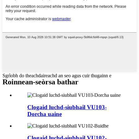
Sgrìobh do theachdaireachd an seo agus cuir thugainn e
Roinnean-seòrsa bathar
Clogaid luchd-siubhail VU103-
Dorcha uaine
Clogaid luchd-siubhail VU102-