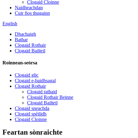
Clogaid Cloinne
Naidheachdan
Cuir fios thugainn
English
Dhachaigh
Bathar
Clogaid Rothair
Clogaid Bailteil
Roinnean-seòrsa
Clogaid glic
Clogaid e-baidhsagal
Clogaid Rothair
Clogaid rathaid
Clogaid Rothair Beinne
Clogaid Bailteil
Clogaid sneachda
Clogaid spèilidh
Clogaid Cloinne
Feartan sònraichte