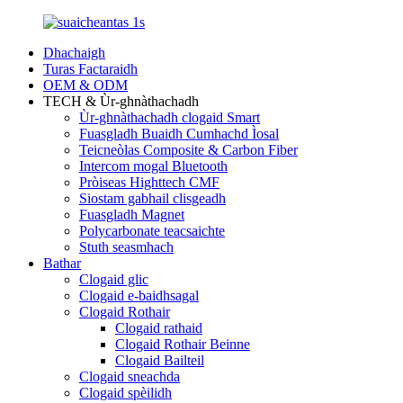
Dhachaigh
Turas Factaraidh
OEM & ODM
TECH & Ùr-ghnàthachadh
Ùr-ghnàthachadh clogaid Smart
Fuasgladh Buaidh Cumhachd Ìosal
Teicneòlas Composite & Carbon Fiber
Intercom mogal Bluetooth
Pròiseas Highttech CMF
Siostam gabhail clisgeadh
Fuasgladh Magnet
Polycarbonate teacsaichte
Stuth seasmhach
Bathar
Clogaid glic
Clogaid e-baidhsagal
Clogaid Rothair
Clogaid rathaid
Clogaid Rothair Beinne
Clogaid Bailteil
Clogaid sneachda
Clogaid spèilidh