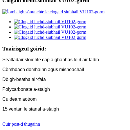
Clogaid luchd-siubhail VU102-gorm
Tuairisgeul goirid:
Sealladair stoidhle cap a ghabhas toirt air falbh
Còmhdach domhainn agus misneachail
Dòigh-beatha air-fala
Polycarbonate a-staigh
Cuideam aotrom
15 ventan le sianal a-staigh
Cuir post-d thugainn