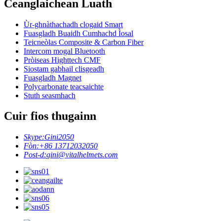
Ceanglaichean Luath
Ùr-ghnàthachadh clogaid Smart
Fuasgladh Buaidh Cumhachd Ìosal
Teicneòlas Composite & Carbon Fiber
Intercom mogal Bluetooth
Pròiseas Highttech CMF
Siostam gabhail clisgeadh
Fuasgladh Magnet
Polycarbonate teacsaichte
Stuth seasmhach
Cuir fios thugainn
Skype:
Gini2050
Fòn:
+86 13712032050
Post-d:
gini@vitalhelmets.com