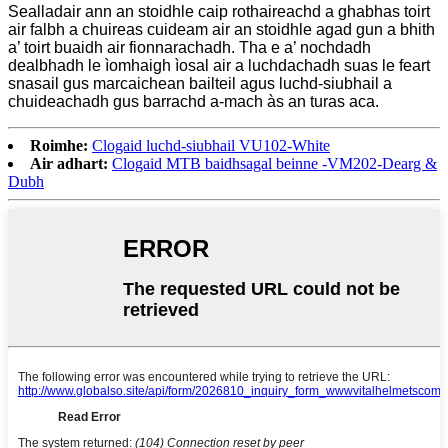
Sealladair ann an stoidhle caip rothaireachd a ghabhas toirt
air falbh a chuireas cuideam air an stoidhle agad gun a bhith
a’ toirt buaidh air fionnarachadh. Tha e a’ nochdadh
dealbhadh le ìomhaigh ìosal air a luchdachadh suas le feart
snasail gus marcaichean bailteil agus luchd-siubhail a
chuideachadh gus barrachd a-mach às an turas aca.
Roimhe:
Clogaid luchd-siubhail VU102-White
Air adhart:
Clogaid MTB baidhsagal beinne -VM202-Dearg &
Dubh