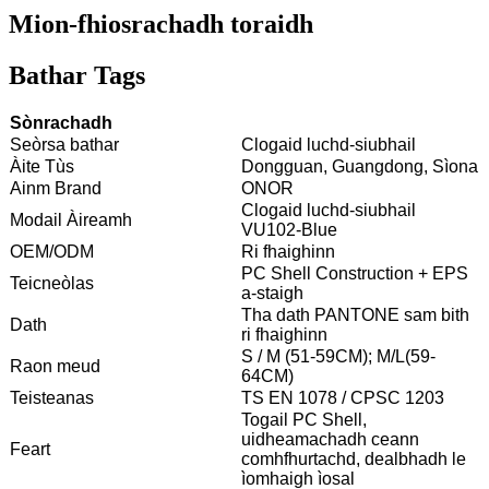
Mion-fhiosrachadh toraidh
Bathar Tags
Sònrachadh
Seòrsa bathar
Clogaid luchd-siubhail
Àite Tùs
Dongguan, Guangdong, Sìona
Ainm Brand
ONOR
Clogaid luchd-siubhail
Modail Àireamh
VU102-Blue
OEM/ODM
Ri fhaighinn
PC Shell Construction + EPS
Teicneòlas
a-staigh
Tha dath PANTONE sam bith
Dath
ri fhaighinn
S / M (51-59CM); M/L(59-
Raon meud
64CM)
Teisteanas
TS EN 1078 / CPSC 1203
Togail PC Shell,
uidheamachadh ceann
Feart
comhfhurtachd, dealbhadh le
ìomhaigh ìosal