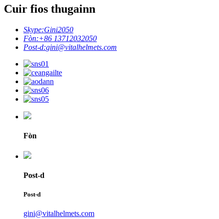
Cuir fios thugainn
Skype:
Gini2050
Fòn:
+86 13712032050
Post-d:
gini@vitalhelmets.com
Fòn
Post-d
Post-d
gini@vitalhelmets.com