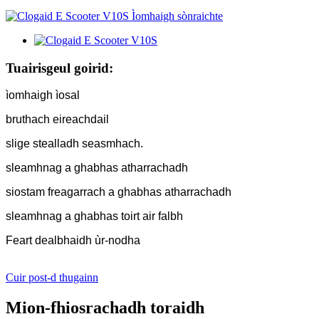
Tuairisgeul goirid:
ìomhaigh ìosal
bruthach eireachdail
slige stealladh seasmhach.
sleamhnag a ghabhas atharrachadh
siostam freagarrach a ghabhas atharrachadh
sleamhnag a ghabhas toirt air falbh
Feart dealbhaidh ùr-nodha
Cuir post-d thugainn
Mion-fhiosrachadh toraidh