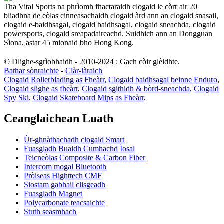
Tha Vital Sports na phrìomh fhactaraidh clogaid le còrr air 20
bliadhna de eòlas cinneasachaidh clogaid àrd ann an clogaid snasail,
clogaid e-baidhsagal, clogaid baidhsagal, clogaid sneachda, clogaid
powersports, clogaid sreapadaireachd. Suidhich ann an Dongguan
Sìona, astar 45 mionaid bho Hong Kong.
© Dlighe-sgrìobhaidh - 2010-2024 : Gach còir glèidhte.
Bathar sònraichte
-
Clàr-làraich
Clogaid Rollerblading as Fheàrr
,
Clogaid baidhsagal beinne Enduro
,
Clogaid slighe as fheàrr
,
Clogaid sgithidh & bòrd-sneachda
,
Clogaid
Spy Ski
,
Clogaid Skateboard Mips as Fheàrr
,
Ceanglaichean Luath
Ùr-ghnàthachadh clogaid Smart
Fuasgladh Buaidh Cumhachd Ìosal
Teicneòlas Composite & Carbon Fiber
Intercom mogal Bluetooth
Pròiseas Highttech CMF
Siostam gabhail clisgeadh
Fuasgladh Magnet
Polycarbonate teacsaichte
Stuth seasmhach