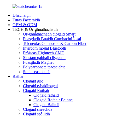
Dhachaigh
Turas Factaraidh
OEM & ODM
TECH & Ùr-ghnàthachadh
Ùr-ghnàthachadh clogaid Smart
Fuasgladh Buaidh Cumhachd Ìosal
Teicneòlas Composite & Carbon Fiber
Intercom mogal Bluetooth
Pròiseas Highttech CMF
Siostam gabhail clisgeadh
Fuasgladh Magnet
Polycarbonate teacsaichte
Stuth seasmhach
Bathar
Clogaid glic
Clogaid e-baidhsagal
Clogaid Rothair
Clogaid rathaid
Clogaid Rothair Beinne
Clogaid Bailteil
Clogaid sneachda
Clogaid spèilidh