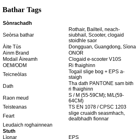
Bathar Tags
Sònrachadh
Rothair, Bailteil, neach-
Seòrsa bathar
siubhail, Scooter, clogaid
stoidhle saor
Àite Tùs
Dongguan, Guangdong, Sìona
Ainm Brand
ONOR
Modail Àireamh
Clogaid e-scooter V10S
OEM/ODM
Ri fhaighinn
Togail slige bog + EPS a-
Teicneòlas
staigh
Tha dath PANTONE sam bith
Dath
ri fhaighinn
S / M (55-59CM); M/L(59-
Raon meud
64CM)
Teisteanas
TS EN 1078 / CPSC 1203
slige cruaidh seasmhach,
Feart
dealbhadh fionnar
Leudaich roghainnean
Stuth
Lìonar
EPS