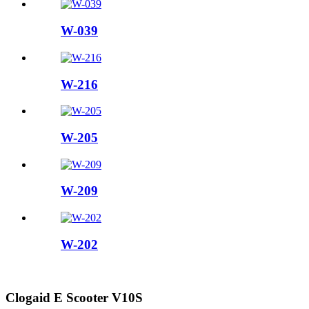
W-039
W-216
W-205
W-209
W-202
Clogaid E Scooter V10S