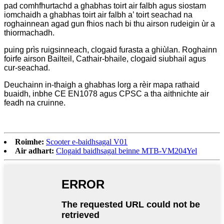
pad comhfhurtachd a ghabhas toirt air falbh agus siostam
iomchaidh a ghabhas toirt air falbh a’ toirt seachad na
roghainnean agad gun fhios nach bi thu airson rudeigin ùr a
thiormachadh.
puing prìs ruigsinneach, clogaid furasta a ghiùlan. Roghainn
foirfe airson Bailteil, Cathair-bhaile, clogaid siubhail agus
cur-seachad.
Deuchainn in-thaigh a ghabhas lorg a rèir mapa rathaid
buaidh, inbhe CE EN1078 agus CPSC a tha aithnichte air
feadh na cruinne.
Roimhe:
Scooter e-baidhsagal V01
Air adhart:
Clogaid baidhsagal beinne MTB-VM204Yel