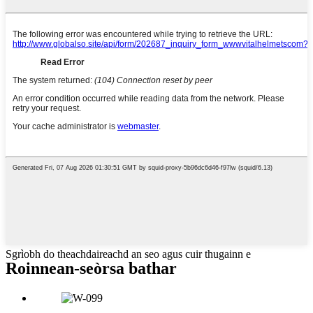
Sgrìobh do theachdaireachd an seo agus cuir thugainn e
Roinnean-seòrsa bathar