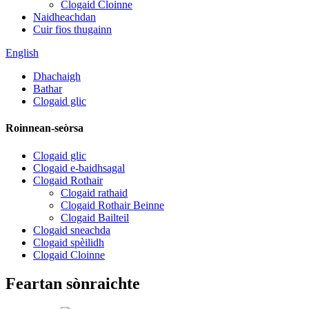
Clogaid Cloinne
Naidheachdan
Cuir fios thugainn
English
Dhachaigh
Bathar
Clogaid glic
Roinnean-seòrsa
Clogaid glic
Clogaid e-baidhsagal
Clogaid Rothair
Clogaid rathaid
Clogaid Rothair Beinne
Clogaid Bailteil
Clogaid sneachda
Clogaid spèilidh
Clogaid Cloinne
Feartan sònraichte