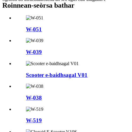
Roinnean-seòrsa bathar
W-051
W-039
Scooter e-baidhsagal V01
W-038
W-519