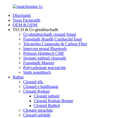
Dhachaigh
Turas Factaraidh
OEM & ODM
TECH & Ùr-ghnàthachadh
Ùr-ghnàthachadh clogaid Smart
Fuasgladh Buaidh Cumhachd Ìosal
Teicneòlas Composite & Carbon Fiber
Intercom mogal Bluetooth
Pròiseas Highttech CMF
Siostam gabhail clisgeadh
Fuasgladh Magnet
Polycarbonate teacsaichte
Stuth seasmhach
Bathar
Clogaid glic
Clogaid e-baidhsagal
Clogaid Rothair
Clogaid rathaid
Clogaid Rothair Beinne
Clogaid Bailteil
Clogaid sneachda
Clogaid spèilidh