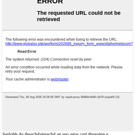
Sgrìobh do theachdaireachd an seo agus cuir thugainn e