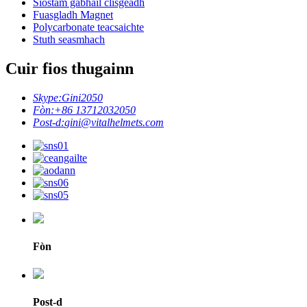
Siostam gabhail clisgeadh
Fuasgladh Magnet
Polycarbonate teacsaichte
Stuth seasmhach
Cuir fios thugainn
Skype:
Gini2050
Fòn:
+86 13712032050
Post-d:
gini@vitalhelmets.com
Fòn
Post-d