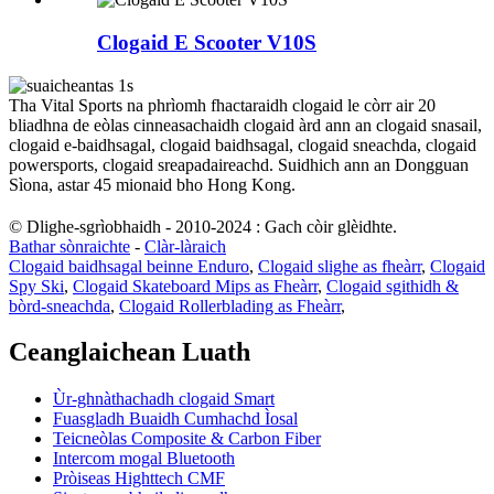
Clogaid E Scooter V10S
Tha Vital Sports na phrìomh fhactaraidh clogaid le còrr air 20
bliadhna de eòlas cinneasachaidh clogaid àrd ann an clogaid snasail,
clogaid e-baidhsagal, clogaid baidhsagal, clogaid sneachda, clogaid
powersports, clogaid sreapadaireachd. Suidhich ann an Dongguan
Sìona, astar 45 mionaid bho Hong Kong.
© Dlighe-sgrìobhaidh - 2010-2024 : Gach còir glèidhte.
Bathar sònraichte
-
Clàr-làraich
Clogaid baidhsagal beinne Enduro
,
Clogaid slighe as fheàrr
,
Clogaid
Spy Ski
,
Clogaid Skateboard Mips as Fheàrr
,
Clogaid sgithidh &
bòrd-sneachda
,
Clogaid Rollerblading as Fheàrr
,
Ceanglaichean Luath
Ùr-ghnàthachadh clogaid Smart
Fuasgladh Buaidh Cumhachd Ìosal
Teicneòlas Composite & Carbon Fiber
Intercom mogal Bluetooth
Pròiseas Highttech CMF