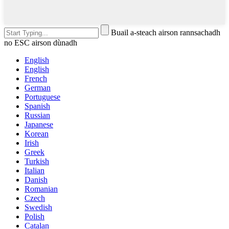
Buail a-steach airson rannsachadh
no ESC airson dùnadh
English
English
French
German
Portuguese
Spanish
Russian
Japanese
Korean
Irish
Greek
Turkish
Italian
Danish
Romanian
Czech
Swedish
Polish
Catalan