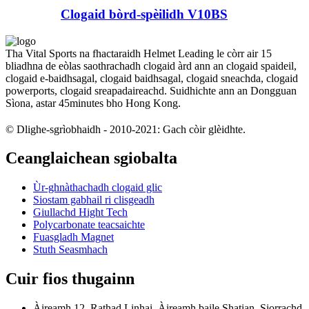
Clogaid bòrd-spèilidh V10BS
Tha Vital Sports na fhactaraidh Helmet Leading le còrr air 15
bliadhna de eòlas saothrachadh clogaid àrd ann an clogaid spaideil,
clogaid e-baidhsagal, clogaid baidhsagal, clogaid sneachda, clogaid
powerports, clogaid sreapadaireachd. Suidhichte ann an Dongguan
Sìona, astar 45minutes bho Hong Kong.
© Dlighe-sgrìobhaidh - 2010-2021: Gach còir glèidhte.
Ceanglaichean sgiobalta
Ùr-ghnàthachadh clogaid glic
Siostam gabhail ri clisgeadh
Giullachd Hight Tech
Polycarbonate teacsaichte
Fuasgladh Magnet
Stuth Seasmhach
Cuir fios thugainn
Àireamh 12, Rathad Linhai, Àireamh baile Shatian, Siorrachd