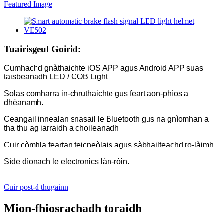
Tuairisgeul Goirid:
Cumhachd gnàthaichte iOS APP agus Android APP suas
taisbeanadh LED / COB Light
Solas comharra in-chruthaichte gus feart aon-phìos a
dhèanamh.
Ceangail innealan snasail le Bluetooth gus na gnìomhan a
tha thu ag iarraidh a choileanadh
Cuir còmhla feartan teicneòlais agus sàbhailteachd ro-làimh.
Sìde dìonach le electronics làn-ròin.
Cuir post-d thugainn
Mion-fhiosrachadh toraidh