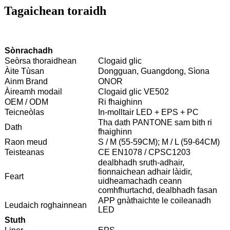
Tagaichean toraidh
Sònrachadh
Seòrsa thoraidhean
Clogaid glic
Àite Tùsan
Dongguan, Guangdong, Sìona
Ainm Brand
ONOR
Àireamh modail
Clogaid glic VE502
OEM / ODM
Ri fhaighinn
Teicneòlas
In-molltair LED + EPS + PC
Tha dath PANTONE sam bith ri
Dath
fhaighinn
Raon meud
S / M (55-59CM); M / L (59-64CM)
Teisteanas
CE EN1078 / CPSC1203
dealbhadh sruth-adhair,
fionnaichean adhair làidir,
Feart
uidheamachadh ceann
comhfhurtachd, dealbhadh fasan
APP gnàthaichte le coileanadh
Leudaich roghainnean
LED
Stuth