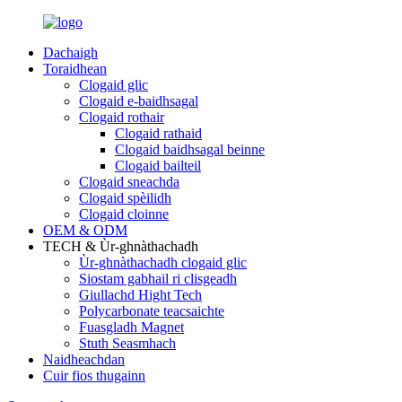
Dachaigh
Toraidhean
Clogaid glic
Clogaid e-baidhsagal
Clogaid rothair
Clogaid rathaid
Clogaid baidhsagal beinne
Clogaid bailteil
Clogaid sneachda
Clogaid spèilidh
Clogaid cloinne
OEM & ODM
TECH & Ùr-ghnàthachadh
Ùr-ghnàthachadh clogaid glic
Siostam gabhail ri clisgeadh
Giullachd Hight Tech
Polycarbonate teacsaichte
Fuasgladh Magnet
Stuth Seasmhach
Naidheachdan
Cuir fios thugainn