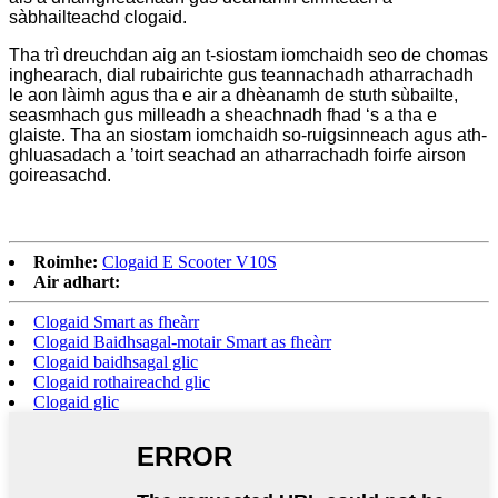
sàbhailteachd clogaid.
Tha trì dreuchdan aig an t-siostam iomchaidh seo de chomas
inghearach, dial rubairichte gus teannachadh atharrachadh
le aon làimh agus tha e air a dhèanamh de stuth sùbailte,
seasmhach gus milleadh a sheachnadh fhad ‘s a tha e
glaiste. Tha an siostam iomchaidh so-ruigsinneach agus ath-
ghluasadach a ’toirt seachad an atharrachadh foirfe airson
goireasachd.
Roimhe:
Clogaid E Scooter V10S
Air adhart:
Clogaid Smart as fheàrr
Clogaid Baidhsagal-motair Smart as fheàrr
Clogaid baidhsagal glic
Clogaid rothaireachd glic
Clogaid glic