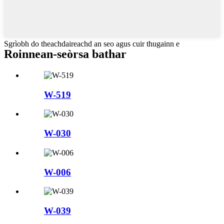
Sgrìobh do theachdaireachd an seo agus cuir thugainn e
Roinnean-seòrsa bathar
W-519
W-030
W-006
W-039