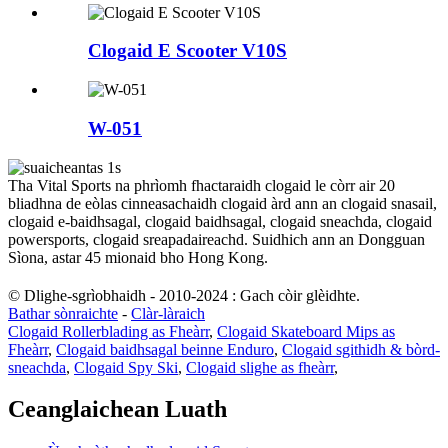
Clogaid E Scooter V10S
W-051
Tha Vital Sports na phrìomh fhactaraidh clogaid le còrr air 20
bliadhna de eòlas cinneasachaidh clogaid àrd ann an clogaid snasail,
clogaid e-baidhsagal, clogaid baidhsagal, clogaid sneachda, clogaid
powersports, clogaid sreapadaireachd. Suidhich ann an Dongguan
Sìona, astar 45 mionaid bho Hong Kong.
© Dlighe-sgrìobhaidh - 2010-2024 : Gach còir glèidhte.
Bathar sònraichte
-
Clàr-làraich
Clogaid Rollerblading as Fheàrr
,
Clogaid Skateboard Mips as
Fheàrr
,
Clogaid baidhsagal beinne Enduro
,
Clogaid sgithidh & bòrd-
sneachda
,
Clogaid Spy Ski
,
Clogaid slighe as fheàrr
,
Ceanglaichean Luath