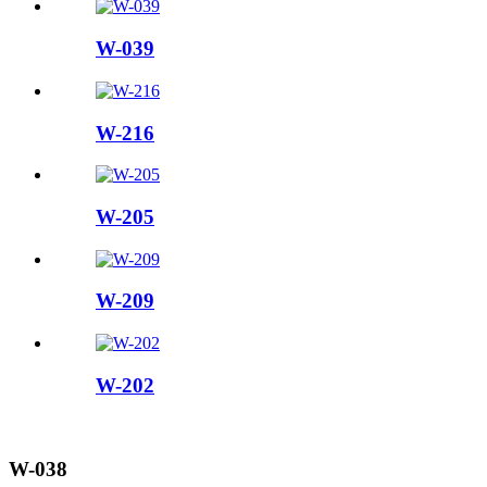
W-039
W-216
W-205
W-209
W-202
W-038