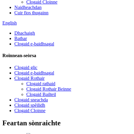
Clogaid Cloinne
Naidheachdan
Cuir fios thugainn
English
Dhachaigh
Bathar
Clogaid e-baidhsagal
Roinnean-seòrsa
Clogaid glic
Clogaid e-baidhsagal
Clogaid Rothair
Clogaid rathaid
Clogaid Rothair Beinne
Clogaid Bailteil
Clogaid sneachda
Clogaid spèilidh
Clogaid Cloinne
Feartan sònraichte