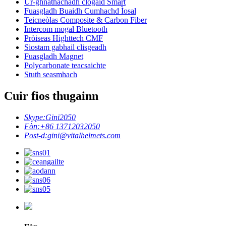
Ùr-ghnàthachadh clogaid Smart
Fuasgladh Buaidh Cumhachd Ìosal
Teicneòlas Composite & Carbon Fiber
Intercom mogal Bluetooth
Pròiseas Highttech CMF
Siostam gabhail clisgeadh
Fuasgladh Magnet
Polycarbonate teacsaichte
Stuth seasmhach
Cuir fios thugainn
Skype:
Gini2050
Fòn:
+86 13712032050
Post-d:
gini@vitalhelmets.com