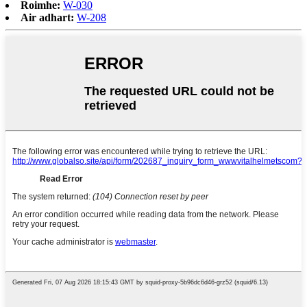
Roimhe:
W-030
Air adhart:
W-208