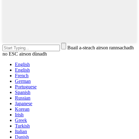
Buail a-steach airson rannsachadh
no ESC airson dùnadh
English
English
French
German
Portuguese
Spanish
Russian
Japanese
Korean
Irish
Greek
Turkish
Italian
Danish