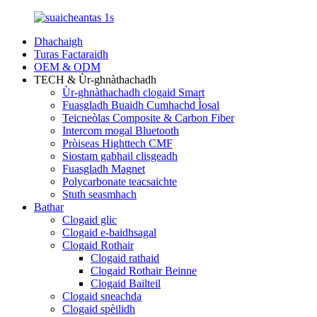
Dhachaigh
Turas Factaraidh
OEM & ODM
TECH & Ùr-ghnàthachadh
Ùr-ghnàthachadh clogaid Smart
Fuasgladh Buaidh Cumhachd Ìosal
Teicneòlas Composite & Carbon Fiber
Intercom mogal Bluetooth
Pròiseas Highttech CMF
Siostam gabhail clisgeadh
Fuasgladh Magnet
Polycarbonate teacsaichte
Stuth seasmhach
Bathar
Clogaid glic
Clogaid e-baidhsagal
Clogaid Rothair
Clogaid rathaid
Clogaid Rothair Beinne
Clogaid Bailteil
Clogaid sneachda
Clogaid spèilidh