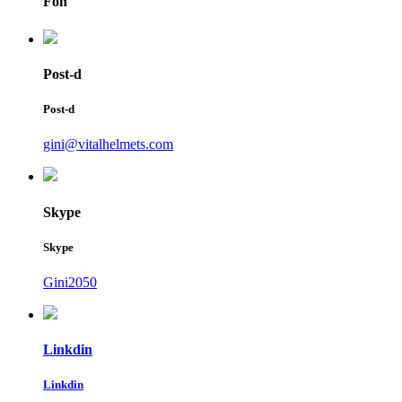
Fòn
Post-d
Post-d
gini@vitalhelmets.com
Skype
Skype
Gini2050
Linkdin
Linkdin