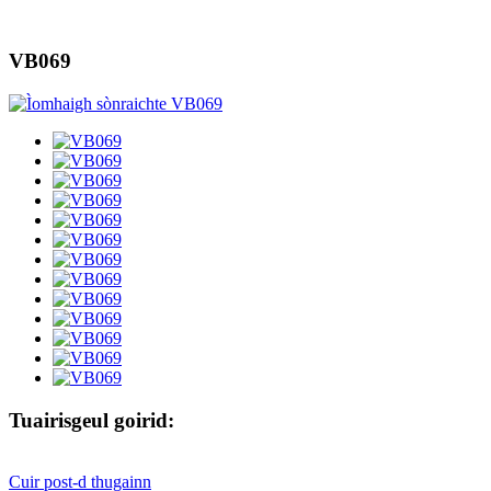
VB069
Tuairisgeul goirid:
Cuir post-d thugainn