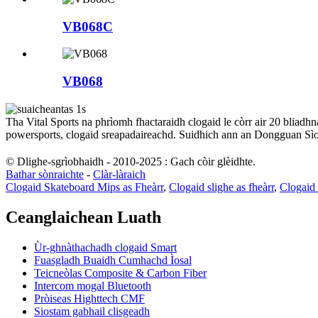
VB068C
VB068
Tha Vital Sports na phrìomh fhactaraidh clogaid le còrr air 20 bliadhn
powersports, clogaid sreapadaireachd. Suidhich ann an Dongguan Sì
© Dlighe-sgrìobhaidh - 2010-2025 : Gach còir glèidhte.
Bathar sònraichte
-
Clàr-làraich
Clogaid Skateboard Mips as Fheàrr
,
Clogaid slighe as fheàrr
,
Clogaid 
Ceanglaichean Luath
Ùr-ghnàthachadh clogaid Smart
Fuasgladh Buaidh Cumhachd Ìosal
Teicneòlas Composite & Carbon Fiber
Intercom mogal Bluetooth
Pròiseas Highttech CMF
Siostam gabhail clisgeadh