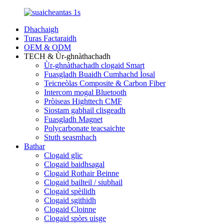
Dhachaigh
Turas Factaraidh
OEM & ODM
TECH & Ùr-ghnàthachadh
Ùr-ghnàthachadh clogaid Smart
Fuasgladh Buaidh Cumhachd Ìosal
Teicneòlas Composite & Carbon Fiber
Intercom mogal Bluetooth
Pròiseas Highttech CMF
Siostam gabhail clisgeadh
Fuasgladh Magnet
Polycarbonate teacsaichte
Stuth seasmhach
Bathar
Clogaid glic
Clogaid baidhsagal
Clogaid Rothair Beinne
Clogaid bailteil / siubhail
Clogaid spèilidh
Clogaid sgithidh
Clogaid Cloinne
Clogaid spòrs uisge