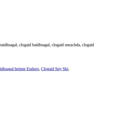
-baidhsagal, clogaid baidhsagal, clogaid sneachda, clogaid
idhsagal beinne Enduro
,
Clogaid Spy Ski
,