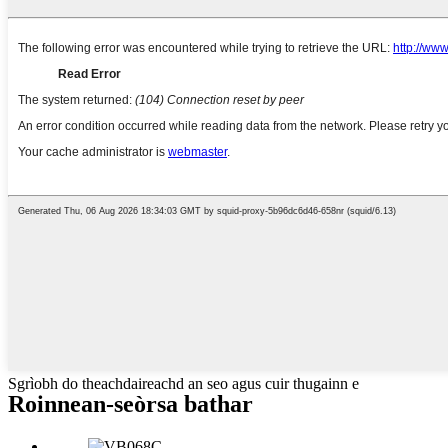
Sgrìobh do theachdaireachd an seo agus cuir thugainn e
Roinnean-seòrsa bathar