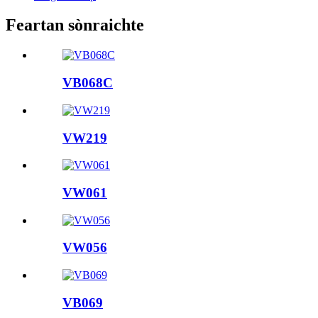
Feartan sònraichte
VB068C
VW219
VW061
VW056
VB069