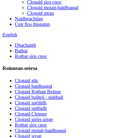
Clogaid sìos cnoc
Clogaid motair-baidhsagal
Clogaid sreap
Naidheachdan
Cuir fios thugainn
English
Dhachaigh
Bathar
Rothar sìos cnoc
Roinnean-seòrsa
Clogaid glic
Clogaid baidhsagal
Clogaid Rothair Beinne
Clogaid bailteil / siubhail
Clogaid spèilidh
Clogaid sgithidh
Clogaid Cloinne
Clogaid spòrs uisge
Rothar sìos cnoc
Clogaid motair-baidhsagal
Clogaid sreap