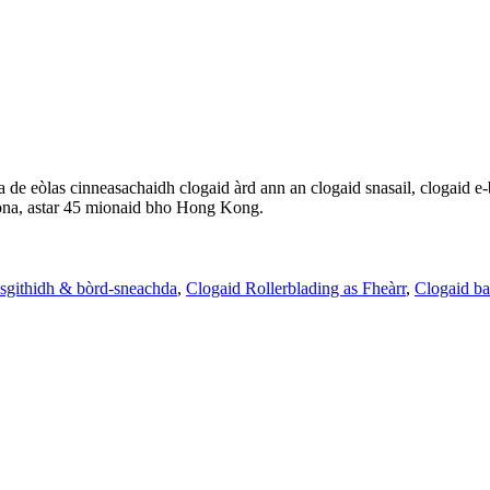
a de eòlas cinneasachaidh clogaid àrd ann an clogaid snasail, clogaid e
ona, astar 45 mionaid bho Hong Kong.
sgithidh & bòrd-sneachda
,
Clogaid Rollerblading as Fheàrr
,
Clogaid ba