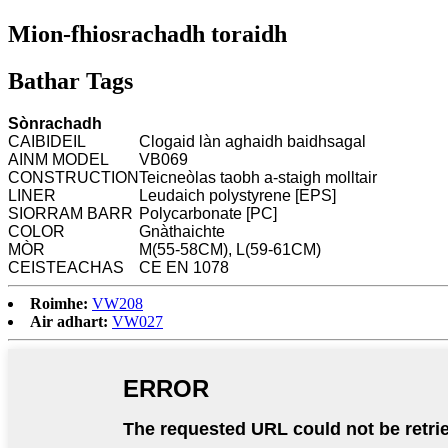
Mion-fhiosrachadh toraidh
Bathar Tags
Sònrachadh
CAIBIDEIL
Clogaid làn aghaidh baidhsagal
AINM MODEL
VB069
CONSTRUCTION
Teicneòlas taobh a-staigh molltair
LINER
Leudaich polystyrene [EPS]
SIORRAM BARR
Polycarbonate [PC]
COLOR
Gnàthaichte
MÒR
M(55-58CM), L(59-61CM)
CEISTEACHAS
CE EN 1078
Roimhe:
VW208
Air adhart:
VW027