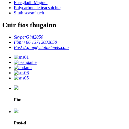
Fuasgladh Magnet
Polycarbonate teacsaichte
Stuth seasmhach
Cuir fios thugainn
Skype:
Gini2050
Fòn:
+86 13712032050
Post-d:
gini@vitalhelmets.com
Fòn
Post-d