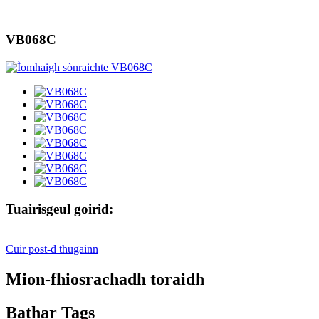
VB068C
Tuairisgeul goirid:
Cuir post-d thugainn
Mion-fhiosrachadh toraidh
Bathar Tags