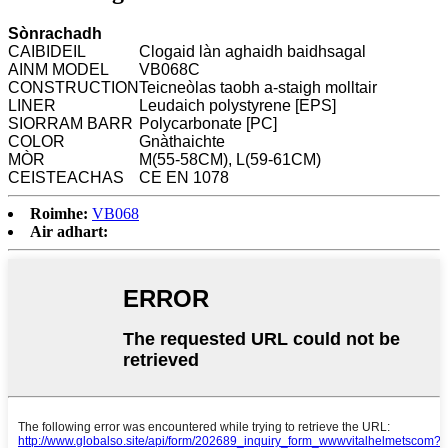
Sònrachadh
CAIBIDEIL
Clogaid làn aghaidh baidhsagal
AINM MODEL
VB068C
CONSTRUCTION
Teicneòlas taobh a-staigh molltair
LINER
Leudaich polystyrene [EPS]
SIORRAM BARR
Polycarbonate [PC]
COLOR
Gnàthaichte
MÒR
M(55-58CM), L(59-61CM)
CEISTEACHAS
CE EN 1078
Roimhe:
VB068
Air adhart: