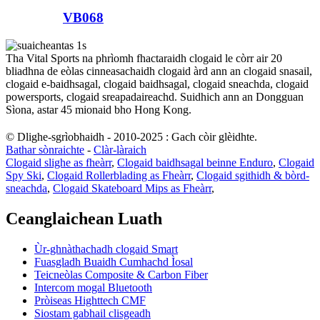
VB068
Tha Vital Sports na phrìomh fhactaraidh clogaid le còrr air 20
bliadhna de eòlas cinneasachaidh clogaid àrd ann an clogaid snasail,
clogaid e-baidhsagal, clogaid baidhsagal, clogaid sneachda, clogaid
powersports, clogaid sreapadaireachd. Suidhich ann an Dongguan
Sìona, astar 45 mionaid bho Hong Kong.
© Dlighe-sgrìobhaidh - 2010-2025 : Gach còir glèidhte.
Bathar sònraichte
-
Clàr-làraich
Clogaid slighe as fheàrr
,
Clogaid baidhsagal beinne Enduro
,
Clogaid
Spy Ski
,
Clogaid Rollerblading as Fheàrr
,
Clogaid sgithidh & bòrd-
sneachda
,
Clogaid Skateboard Mips as Fheàrr
,
Ceanglaichean Luath
Ùr-ghnàthachadh clogaid Smart
Fuasgladh Buaidh Cumhachd Ìosal
Teicneòlas Composite & Carbon Fiber
Intercom mogal Bluetooth
Pròiseas Highttech CMF
Siostam gabhail clisgeadh