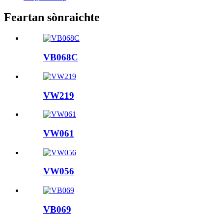
Feartan sònraichte
VB068C
VW219
VW061
VW056
VB069