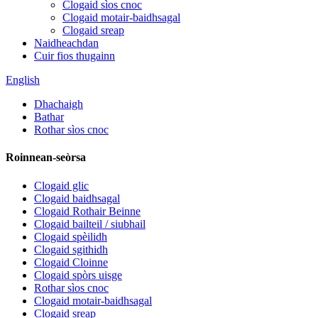
Clogaid sìos cnoc
Clogaid motair-baidhsagal
Clogaid sreap
Naidheachdan
Cuir fios thugainn
English
Dhachaigh
Bathar
Rothar sìos cnoc
Roinnean-seòrsa
Clogaid glic
Clogaid baidhsagal
Clogaid Rothair Beinne
Clogaid bailteil / siubhail
Clogaid spèilidh
Clogaid sgithidh
Clogaid Cloinne
Clogaid spòrs uisge
Rothar sìos cnoc
Clogaid motair-baidhsagal
Clogaid sreap