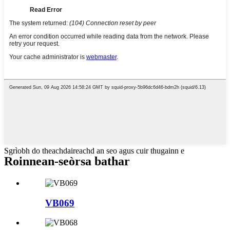
Sgrìobh do theachdaireachd an seo agus cuir thugainn e
Roinnean-seòrsa bathar
VB069