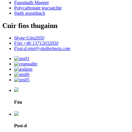
Fuasgladh Magnet
Polycarbonate teacsaichte
Stuth seasmhach
Cuir fios thugainn
Skype:
Gini2050
Fòn:
+86 13712032050
Post-d:
gini@vitalhelmets.com
Fòn
Post-d