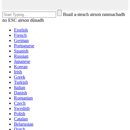
Buail a-steach airson rannsachadh
no ESC airson dùnadh
English
French
German
Portuguese
Spanish
Russian
Japanese
Korean
Irish
Greek
Turkish
Italian
Danish
Romanian
Czech
Swedish
Polish
Catalan
Belarusian
Dutch