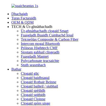
Dhachaigh
Turas Factaraidh
OEM & ODM
TECH & Ùr-ghnàthachadh
Ùr-ghnàthachadh clogaid Smart
Fuasgladh Buaidh Cumhachd Ìosal
Teicneòlas Composite & Carbon Fiber
Intercom mogal Bluetooth
Pròiseas Highttech CMF
Siostam gabhail clisgeadh
Fuasgladh Magnet
Polycarbonate teacsaichte
Stuth seasmhach
Bathar
Clogaid glic
Clogaid baidhsagal
Clogaid Rothair Beinne
Clogaid bailteil / siubhail
Clogaid spèilidh
Clogaid sgithidh
Clogaid Cloinne
Clogaid spòrs uisge