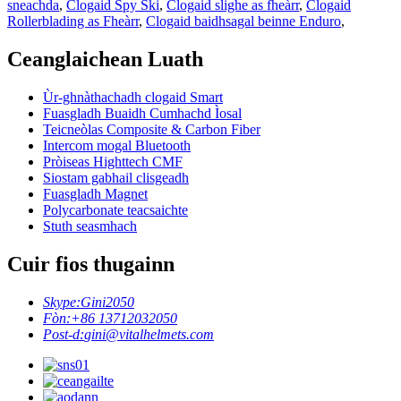
sneachda
,
Clogaid Spy Ski
,
Clogaid slighe as fheàrr
,
Clogaid
Rollerblading as Fheàrr
,
Clogaid baidhsagal beinne Enduro
,
Ceanglaichean Luath
Ùr-ghnàthachadh clogaid Smart
Fuasgladh Buaidh Cumhachd Ìosal
Teicneòlas Composite & Carbon Fiber
Intercom mogal Bluetooth
Pròiseas Highttech CMF
Siostam gabhail clisgeadh
Fuasgladh Magnet
Polycarbonate teacsaichte
Stuth seasmhach
Cuir fios thugainn
Skype:
Gini2050
Fòn:
+86 13712032050
Post-d:
gini@vitalhelmets.com