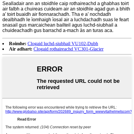
Sealladair ann an stoidhle caip rothaireachd a ghabhas toirt
air falbh a chuireas cuideam air an stoidhle agad gun a bhith
a’ toirt buaidh air fionnarachadh. Tha e a’ nochdadh
dealbhadh le ìomhaigh ìosal air a luchdachadh suas le feart
snasail gus marcaichean bailteil agus luchd-siubhail a
chuideachadh gus barrachd a-mach às an turas aca.
Roimhe:
Clogaid luchd-siubhail VU102-Dubh
Air adhart:
Clogaid rothaireachd VC301-Glacier