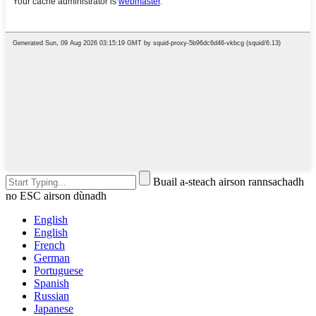
Buail a-steach airson rannsachadh
no ESC airson dùnadh
English
English
French
German
Portuguese
Spanish
Russian
Japanese