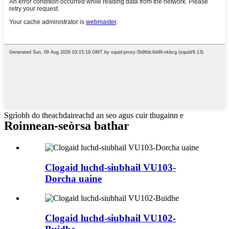
Sgrìobh do theachdaireachd an seo agus cuir thugainn e
Roinnean-seòrsa bathar
Clogaid luchd-siubhail VU103-
Dorcha uaine
Clogaid luchd-siubhail VU102-