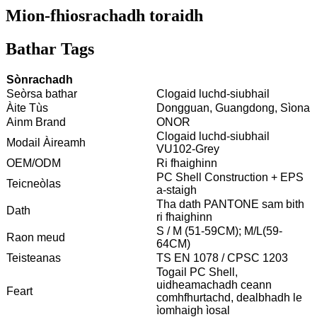
Mion-fhiosrachadh toraidh
Bathar Tags
Sònrachadh
Seòrsa bathar
Clogaid luchd-siubhail
Àite Tùs
Dongguan, Guangdong, Sìona
Ainm Brand
ONOR
Clogaid luchd-siubhail
Modail Àireamh
VU102-Grey
OEM/ODM
Ri fhaighinn
PC Shell Construction + EPS
Teicneòlas
a-staigh
Tha dath PANTONE sam bith
Dath
ri fhaighinn
S / M (51-59CM); M/L(59-
Raon meud
64CM)
Teisteanas
TS EN 1078 / CPSC 1203
Togail PC Shell,
uidheamachadh ceann
Feart
comhfhurtachd, dealbhadh le
ìomhaigh ìosal