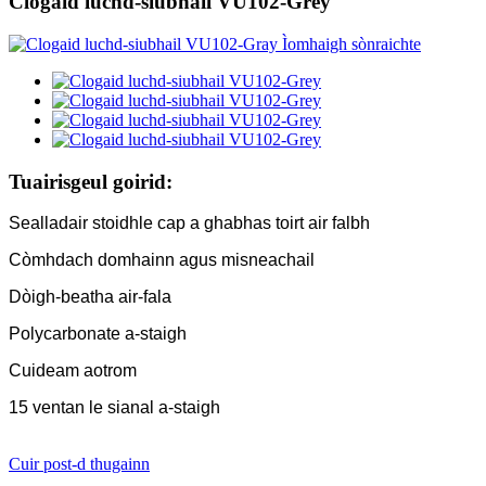
Clogaid luchd-siubhail VU102-Grey
Tuairisgeul goirid:
Sealladair stoidhle cap a ghabhas toirt air falbh
Còmhdach domhainn agus misneachail
Dòigh-beatha air-fala
Polycarbonate a-staigh
Cuideam aotrom
15 ventan le sianal a-staigh
Cuir post-d thugainn