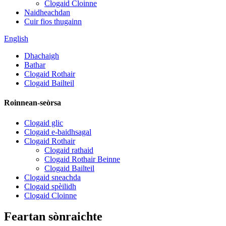
Clogaid Cloinne
Naidheachdan
Cuir fios thugainn
English
Dhachaigh
Bathar
Clogaid Rothair
Clogaid Bailteil
Roinnean-seòrsa
Clogaid glic
Clogaid e-baidhsagal
Clogaid Rothair
Clogaid rathaid
Clogaid Rothair Beinne
Clogaid Bailteil
Clogaid sneachda
Clogaid spèilidh
Clogaid Cloinne
Feartan sònraichte