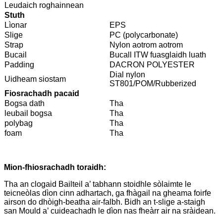
Leudaich roghainnean
Stuth
Lìonar
EPS
Slige
PC (polycarbonate)
Strap
Nylon aotrom aotrom
Bucail
Bucall ITW fuasglaidh luath
Padding
DACRON POLYESTER
Dial nylon
Uidheam siostam
ST801/POM/Rubberized
Fiosrachadh pacaid
Bogsa dath
Tha
leubail bogsa
Tha
polybag
Tha
foam
Tha
Mion-fhiosrachadh toraidh:
Tha an clogaid Bailteil a’ tabhann stoidhle sòlaimte le
teicneòlas dìon cinn adhartach, ga fhàgail na gheama foirfe
airson do dhòigh-beatha air-falbh. Bidh an t-slige a-staigh
san Mould a’ cuideachadh le dìon nas fheàrr air na sràidean.