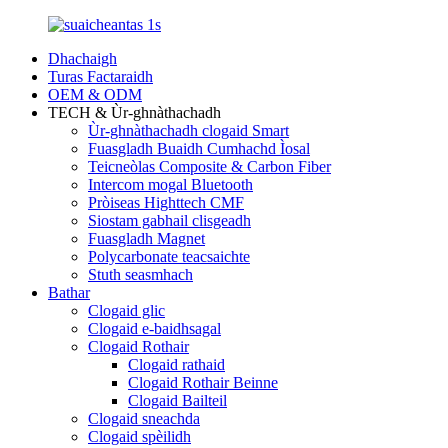
Dhachaigh
Turas Factaraidh
OEM & ODM
TECH & Ùr-ghnàthachadh
Ùr-ghnàthachadh clogaid Smart
Fuasgladh Buaidh Cumhachd Ìosal
Teicneòlas Composite & Carbon Fiber
Intercom mogal Bluetooth
Pròiseas Highttech CMF
Siostam gabhail clisgeadh
Fuasgladh Magnet
Polycarbonate teacsaichte
Stuth seasmhach
Bathar
Clogaid glic
Clogaid e-baidhsagal
Clogaid Rothair
Clogaid rathaid
Clogaid Rothair Beinne
Clogaid Bailteil
Clogaid sneachda
Clogaid spèilidh