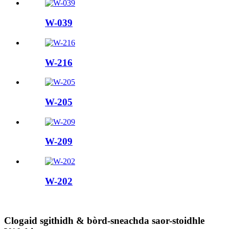
W-039
W-216
W-205
W-209
W-202
Clogaid sgithidh & bòrd-sneachda saor-stoidhle