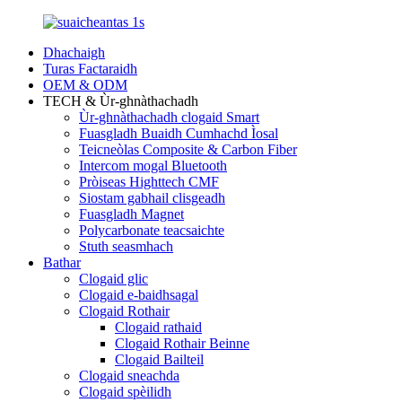
Dhachaigh
Turas Factaraidh
OEM & ODM
TECH & Ùr-ghnàthachadh
Ùr-ghnàthachadh clogaid Smart
Fuasgladh Buaidh Cumhachd Ìosal
Teicneòlas Composite & Carbon Fiber
Intercom mogal Bluetooth
Pròiseas Highttech CMF
Siostam gabhail clisgeadh
Fuasgladh Magnet
Polycarbonate teacsaichte
Stuth seasmhach
Bathar
Clogaid glic
Clogaid e-baidhsagal
Clogaid Rothair
Clogaid rathaid
Clogaid Rothair Beinne
Clogaid Bailteil
Clogaid sneachda
Clogaid spèilidh