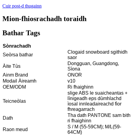
Cuir post-d thugainn
Mion-fhiosrachadh toraidh
Bathar Tags
Sònrachadh
Clogaid snowboard sgithidh
Seòrsa bathar
saor
Dongguan, Guangdong,
Àite Tùs
Sìona
Ainm Brand
ONOR
Modail Àireamh
v10
OEM/ODM
Ri fhaighinn
slige ABS le suaicheantas +
lìnigeadh eps dùmhlachd
Teicneòlas
ìosal innleadaireachd fìor
fhreagarrach
Tha dath PANTONE sam bith
Dath
ri fhaighinn
S / M (55-59CM); M/L(59-
Raon meud
64CM)