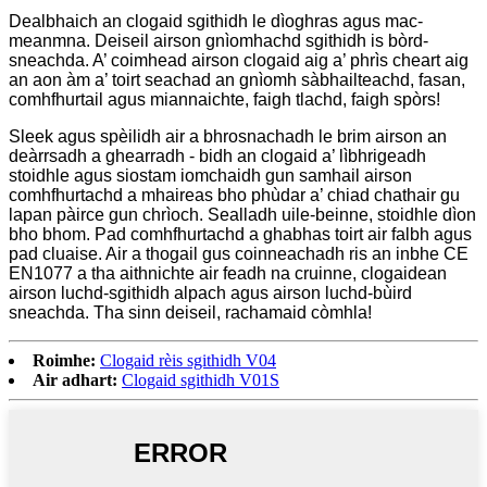
Dealbhaich an clogaid sgithidh le dìoghras agus mac-
meanmna. Deiseil airson gnìomhachd sgithidh is bòrd-
sneachda. A’ coimhead airson clogaid aig a’ phrìs cheart aig
an aon àm a’ toirt seachad an gnìomh sàbhailteachd, fasan,
comhfhurtail agus miannaichte, faigh tlachd, faigh spòrs!
Sleek agus spèilidh air a bhrosnachadh le brim airson an
deàrrsadh a ghearradh - bidh an clogaid a’ lìbhrigeadh
stoidhle agus siostam iomchaidh gun samhail airson
comhfhurtachd a mhaireas bho phùdar a’ chiad chathair gu
lapan pàirce gun chrìoch. Sealladh uile-beinne, stoidhle dìon
bho bhom. Pad comhfhurtachd a ghabhas toirt air falbh agus
pad cluaise. Air a thogail gus coinneachadh ris an inbhe CE
EN1077 a tha aithnichte air feadh na cruinne, clogaidean
airson luchd-sgithidh alpach agus airson luchd-bùird
sneachda. Tha sinn deiseil, rachamaid còmhla!
Roimhe:
Clogaid rèis sgithidh V04
Air adhart:
Clogaid sgithidh V01S