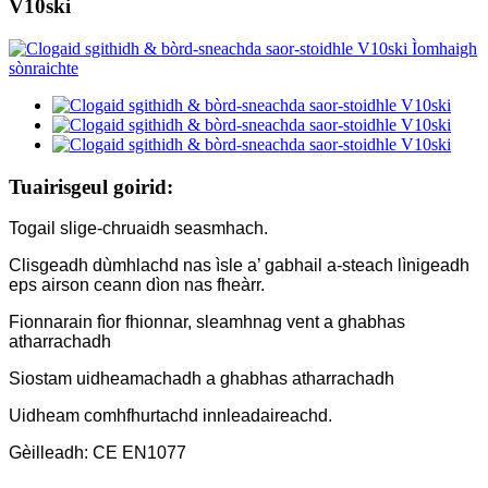
V10ski
Tuairisgeul goirid:
Togail slige-chruaidh seasmhach.
Clisgeadh dùmhlachd nas ìsle a’ gabhail a-steach lìnigeadh
eps airson ceann dìon nas fheàrr.
Fionnarain fìor fhionnar, sleamhnag vent a ghabhas
atharrachadh
Siostam uidheamachadh a ghabhas atharrachadh
Uidheam comhfhurtachd innleadaireachd.
Gèilleadh: CE EN1077