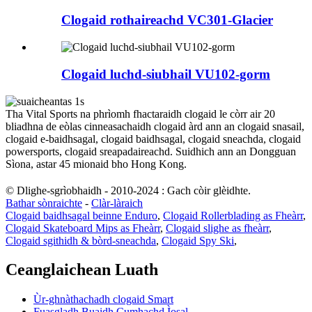
Clogaid rothaireachd VC301-Glacier
Clogaid luchd-siubhail VU102-gorm
Tha Vital Sports na phrìomh fhactaraidh clogaid le còrr air 20
bliadhna de eòlas cinneasachaidh clogaid àrd ann an clogaid snasail,
clogaid e-baidhsagal, clogaid baidhsagal, clogaid sneachda, clogaid
powersports, clogaid sreapadaireachd. Suidhich ann an Dongguan
Sìona, astar 45 mionaid bho Hong Kong.
© Dlighe-sgrìobhaidh - 2010-2024 : Gach còir glèidhte.
Bathar sònraichte
-
Clàr-làraich
Clogaid baidhsagal beinne Enduro
,
Clogaid Rollerblading as Fheàrr
,
Clogaid Skateboard Mips as Fheàrr
,
Clogaid slighe as fheàrr
,
Clogaid sgithidh & bòrd-sneachda
,
Clogaid Spy Ski
,
Ceanglaichean Luath
Ùr-ghnàthachadh clogaid Smart
Fuasgladh Buaidh Cumhachd Ìosal