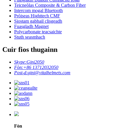
Teicneòlas Composite & Carbon Fiber
Intercom mogal Bluetooth
Pròiseas Highttech CMF
Siostam gabhail clisgeadh
Fuasgladh Magnet
Polycarbonate teacsaichte
Stuth seasmhach
Cuir fios thugainn
Skype:
Gini2050
Fòn:
+86 13712032050
Post-d:
gini@vitalhelmets.com
Fòn