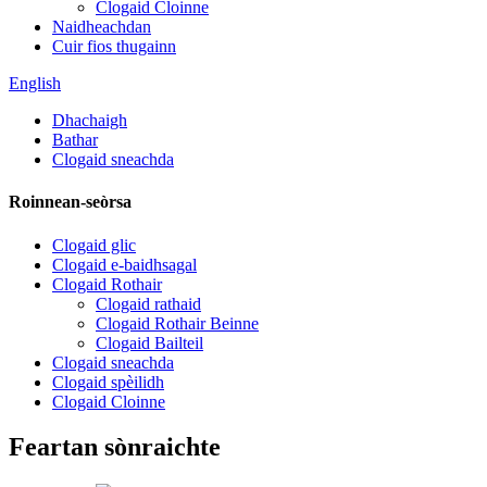
Clogaid Cloinne
Naidheachdan
Cuir fios thugainn
English
Dhachaigh
Bathar
Clogaid sneachda
Roinnean-seòrsa
Clogaid glic
Clogaid e-baidhsagal
Clogaid Rothair
Clogaid rathaid
Clogaid Rothair Beinne
Clogaid Bailteil
Clogaid sneachda
Clogaid spèilidh
Clogaid Cloinne
Feartan sònraichte