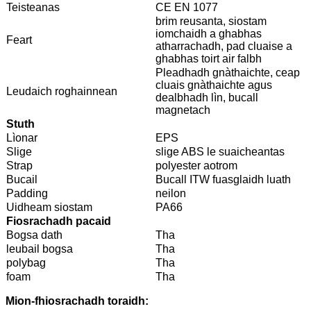
Teisteanas
CE EN 1077
brim reusanta, siostam
iomchaidh a ghabhas
Feart
atharrachadh, pad cluaise a
ghabhas toirt air falbh
Pleadhadh gnàthaichte, ceap
cluais gnàthaichte agus
Leudaich roghainnean
dealbhadh lìn, bucall
magnetach
Stuth
Lìonar
EPS
Slige
slige ABS le suaicheantas
Strap
polyester aotrom
Bucail
Bucall ITW fuasglaidh luath
Padding
neilon
Uidheam siostam
PA66
Fiosrachadh pacaid
Bogsa dath
Tha
leubail bogsa
Tha
polybag
Tha
foam
Tha
Mion-fhiosrachadh toraidh: