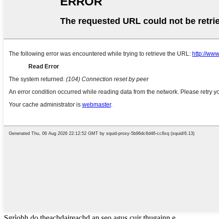
Sgrìobh do theachdaireachd an seo agus cuir thugainn e