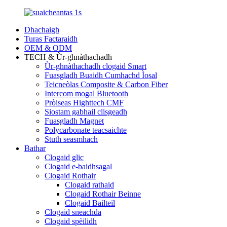
Dhachaigh
Turas Factaraidh
OEM & ODM
TECH & Ùr-ghnàthachadh
Ùr-ghnàthachadh clogaid Smart
Fuasgladh Buaidh Cumhachd Ìosal
Teicneòlas Composite & Carbon Fiber
Intercom mogal Bluetooth
Pròiseas Highttech CMF
Siostam gabhail clisgeadh
Fuasgladh Magnet
Polycarbonate teacsaichte
Stuth seasmhach
Bathar
Clogaid glic
Clogaid e-baidhsagal
Clogaid Rothair
Clogaid rathaid
Clogaid Rothair Beinne
Clogaid Bailteil
Clogaid sneachda
Clogaid spèilidh