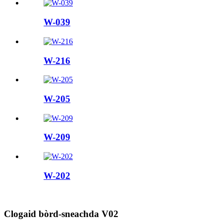
W-039
W-216
W-205
W-209
W-202
Clogaid bòrd-sneachda V02