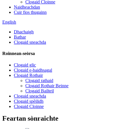
Clogaid Cloinne
Naidheachdan
Cuir fios thugainn
English
Dhachaigh
Bathar
Clogaid sneachda
Roinnean-seòrsa
Clogaid glic
Clogaid e-baidhsagal
Clogaid Rothair
Clogaid rathaid
Clogaid Rothair Beinne
Clogaid Bailteil
Clogaid sneachda
Clogaid spèilidh
Clogaid Cloinne
Feartan sònraichte