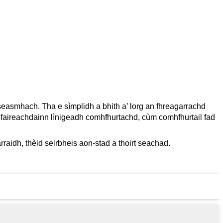
easmhach. Tha e sìmplidh a bhith a’ lorg an fhreagarrachd
 faireachdainn lìnigeadh comhfhurtachd, cùm comhfhurtail fad
raidh, thèid seirbheis aon-stad a thoirt seachad.