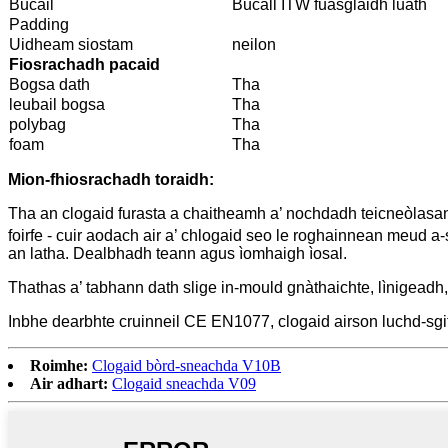
Bucail
Bucall ITW fuasglaidh luath
Padding
Uidheam siostam
neilon
Fiosrachadh pacaid
Bogsa dath
Tha
leubail bogsa
Tha
polybag
Tha
foam
Tha
Mion-fhiosrachadh toraidh:
Tha an clogaid furasta a chaitheamh a’ nochdadh teicneòlasa
foirfe - cuir aodach air a’ chlogaid seo le roghainnean meud a-
an latha. Dealbhadh teann agus ìomhaigh ìosal.
Thathas a’ tabhann dath slige in-mould gnàthaichte, lìnigeadh,
Inbhe dearbhte cruinneil CE EN1077, clogaid airson luchd-sgi
Roimhe:
Clogaid bòrd-sneachda V10B
Air adhart:
Clogaid sneachda V09