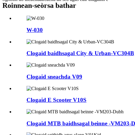
Roinnean-seòrsa bathar
W-030
Clogaid baidhsagal City & Urban-VC304B
Clogaid sneachda V09
Clogaid E Scooter V10S
Clogaid MTB baidhsagal beinne -VM203-