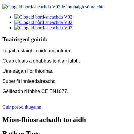
Tuairisgeul goirid:
Togail a-staigh, cuideam aotrom.
Ceap cluais a ghabhas toirt air falbh.
Uinneagan fìor fhionnar.
Super fit innleadaireachd
Gèilleadh ri inbhe CE EN1077.
Cuir post-d thugainn
Mion-fhiosrachadh toraidh
Bathar Tags