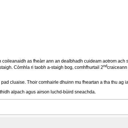
n coileanaidh as fheàrr ann an dealbhadh cuideam aotrom ach s
nd
staigh. Còmhla ri taobh a-staigh bog, comhfhurtail 2
craiceann
 pad cluaise. Thoir comhairle dhuinn mu fheartan a tha thu ag iar
thidh alpach agus airson luchd-bùird sneachda.