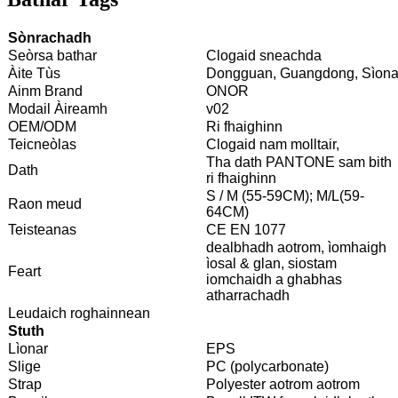
Sònrachadh
Seòrsa bathar
Clogaid sneachda
Àite Tùs
Dongguan, Guangdong, Sìon
Ainm Brand
ONOR
Modail Àireamh
v02
OEM/ODM
Ri fhaighinn
Teicneòlas
Clogaid nam molltair,
Tha dath PANTONE sam bith
Dath
ri fhaighinn
S / M (55-59CM); M/L(59-
Raon meud
64CM)
Teisteanas
CE EN 1077
dealbhadh aotrom, ìomhaigh
ìosal & glan, siostam
Feart
iomchaidh a ghabhas
atharrachadh
Leudaich roghainnean
Stuth
Lìonar
EPS
Slige
PC (polycarbonate)
Strap
Polyester aotrom aotrom