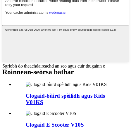
Sgrìobh do theachdaireachd an seo agus cuir thugainn e
Roinnean-seòrsa bathar
Clogaid-bùird spèilidh agus Kids
V01KS
Clogaid E Scooter V10S