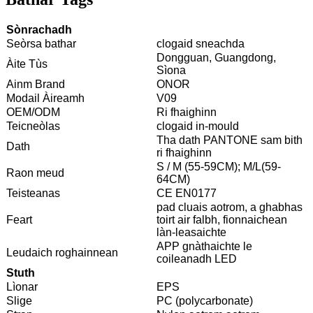
Sònrachadh
Seòrsa bathar
clogaid sneachda
Dongguan, Guangdong,
Àite Tùs
Sìona
Ainm Brand
ONOR
Modail Àireamh
V09
OEM/ODM
Ri fhaighinn
Teicneòlas
clogaid in-mould
Tha dath PANTONE sam bith
Dath
ri fhaighinn
S / M (55-59CM); M/L(59-
Raon meud
64CM)
Teisteanas
CE EN0177
pad cluais aotrom, a ghabhas
Feart
toirt air falbh, fionnaichean
làn-leasaichte
APP gnàthaichte le
Leudaich roghainnean
coileanadh LED
Stuth
Lìonar
EPS
Slige
PC (polycarbonate)