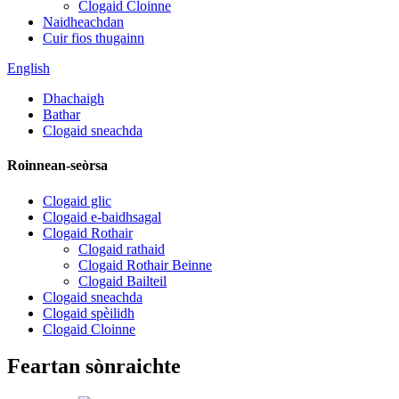
Clogaid Cloinne
Naidheachdan
Cuir fios thugainn
English
Dhachaigh
Bathar
Clogaid sneachda
Roinnean-seòrsa
Clogaid glic
Clogaid e-baidhsagal
Clogaid Rothair
Clogaid rathaid
Clogaid Rothair Beinne
Clogaid Bailteil
Clogaid sneachda
Clogaid spèilidh
Clogaid Cloinne
Feartan sònraichte