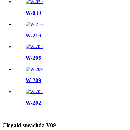
W-039
W-216
W-205
W-209
W-202
Clogaid sneachda V09