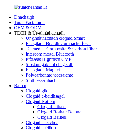
Dhachaigh
Turas Factaraidh
OEM & ODM
TECH & Ùr-ghnàthachadh
Ùr-ghnàthachadh clogaid Smart
Fuasgladh Buaidh Cumhachd Ìosal
Teicneòlas Composite & Carbon Fiber
Intercom mogal Bluetooth
Pròiseas Highttech CMF
Siostam gabhail clisgeadh
Fuasgladh Magnet
Polycarbonate teacsaichte
Stuth seasmhach
Bathar
Clogaid glic
Clogaid e-baidhsagal
Clogaid Rothair
Clogaid rathaid
Clogaid Rothair Beinne
Clogaid Bailteil
Clogaid sneachda
Clogaid spèilidh