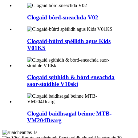
Clogaid bòrd-sneachda V02
Clogaid-bùird spèilidh agus Kids
V01KS
Clogaid sgithidh & bòrd-sneachda
saor-stoidhle V10ski
Clogaid baidhsagal beinne MTB-
VM204Dearg
Tha Vital Sports na phrìomh fhactaraidh clogaid le còrr air 20