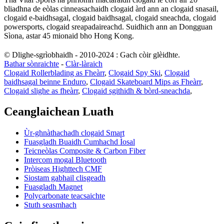
bliadhna de eòlas cinneasachaidh clogaid àrd ann an clogaid snasail,
clogaid e-baidhsagal, clogaid baidhsagal, clogaid sneachda, clogaid
powersports, clogaid sreapadaireachd. Suidhich ann an Dongguan
Sìona, astar 45 mionaid bho Hong Kong.
© Dlighe-sgrìobhaidh - 2010-2024 : Gach còir glèidhte.
Bathar sònraichte
-
Clàr-làraich
Clogaid Rollerblading as Fheàrr
,
Clogaid Spy Ski
,
Clogaid
baidhsagal beinne Enduro
,
Clogaid Skateboard Mips as Fheàrr
,
Clogaid slighe as fheàrr
,
Clogaid sgithidh & bòrd-sneachda
,
Ceanglaichean Luath
Ùr-ghnàthachadh clogaid Smart
Fuasgladh Buaidh Cumhachd Ìosal
Teicneòlas Composite & Carbon Fiber
Intercom mogal Bluetooth
Pròiseas Highttech CMF
Siostam gabhail clisgeadh
Fuasgladh Magnet
Polycarbonate teacsaichte
Stuth seasmhach