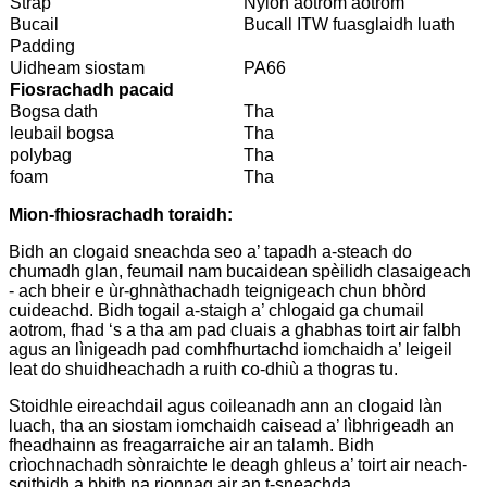
Strap
Nylon aotrom aotrom
Bucail
Bucall ITW fuasglaidh luath
Padding
Uidheam siostam
PA66
Fiosrachadh pacaid
Bogsa dath
Tha
leubail bogsa
Tha
polybag
Tha
foam
Tha
Mion-fhiosrachadh toraidh:
Bidh an clogaid sneachda seo a’ tapadh a-steach do
chumadh glan, feumail nam bucaidean spèilidh clasaigeach
- ach bheir e ùr-ghnàthachadh teignigeach chun bhòrd
cuideachd. Bidh togail a-staigh a’ chlogaid ga chumail
aotrom, fhad ‘s a tha am pad cluais a ghabhas toirt air falbh
agus an lìnigeadh pad comhfhurtachd iomchaidh a’ leigeil
leat do shuidheachadh a ruith co-dhiù a thogras tu.
Stoidhle eireachdail agus coileanadh ann an clogaid làn
luach, tha an siostam iomchaidh caisead a’ lìbhrigeadh an
fheadhainn as freagarraiche air an talamh. Bidh
crìochnachadh sònraichte le deagh ghleus a’ toirt air neach-
sgithidh a bhith na rionnag air an t-sneachda.