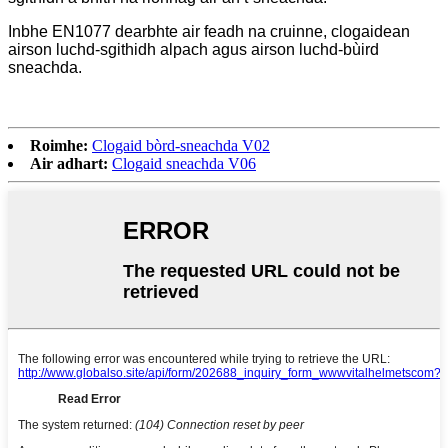
Inbhe EN1077 dearbhte air feadh na cruinne, clogaidean
airson luchd-sgithidh alpach agus airson luchd-bùird
sneachda.
Roimhe:
Clogaid bòrd-sneachda V02
Air adhart:
Clogaid sneachda V06