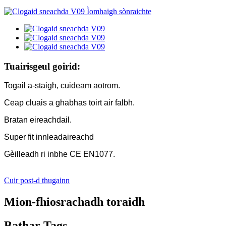
Tuairisgeul goirid:
Togail a-staigh, cuideam aotrom.
Ceap cluais a ghabhas toirt air falbh.
Bratan eireachdail.
Super fit innleadaireachd
Gèilleadh ri inbhe CE EN1077.
Cuir post-d thugainn
Mion-fhiosrachadh toraidh
Bathar Tags