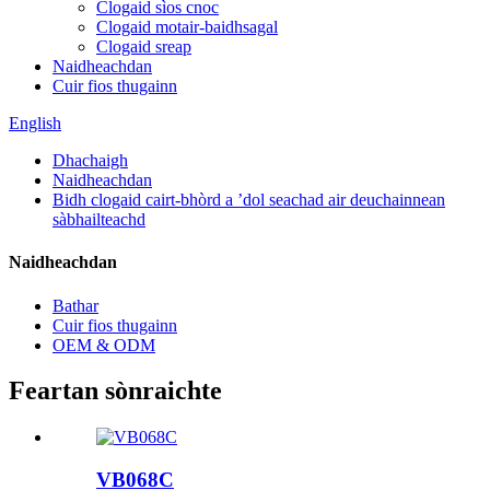
Clogaid sìos cnoc
Clogaid motair-baidhsagal
Clogaid sreap
Naidheachdan
Cuir fios thugainn
English
Dhachaigh
Naidheachdan
Bidh clogaid cairt-bhòrd a ’dol seachad air deuchainnean
sàbhailteachd
Naidheachdan
Bathar
Cuir fios thugainn
OEM & ODM
Feartan sònraichte
VB068C