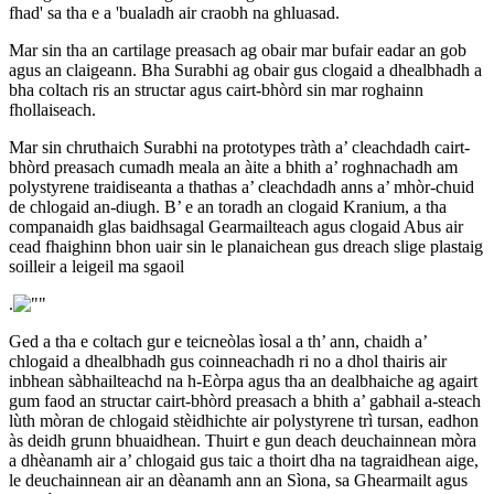
fhad' sa tha e a 'bualadh air craobh na ghluasad.
Mar sin tha an cartilage preasach ag obair mar bufair eadar an gob
agus an claigeann. Bha Surabhi ag obair gus clogaid a dhealbhadh a
bha coltach ris an structar agus cairt-bhòrd sin mar roghainn
fhollaiseach.
Mar sin chruthaich Surabhi na prototypes tràth a’ cleachdadh cairt-
bhòrd preasach cumadh meala an àite a bhith a’ roghnachadh am
polystyrene traidiseanta a thathas a’ cleachdadh anns a’ mhòr-chuid
de chlogaid an-diugh. B’ e an toradh an clogaid Kranium, a tha
companaidh glas baidhsagal Gearmailteach agus clogaid Abus air
cead fhaighinn bhon uair sin le planaichean gus dreach slige plastaig
soilleir a leigeil ma sgaoil
.
Ged a tha e coltach gur e teicneòlas ìosal a th’ ann, chaidh a’
chlogaid a dhealbhadh gus coinneachadh ri no a dhol thairis air
inbhean sàbhailteachd na h-Eòrpa agus tha an dealbhaiche ag agairt
gum faod an structar cairt-bhòrd preasach a bhith a’ gabhail a-steach
lùth mòran de chlogaid stèidhichte air polystyrene trì tursan, eadhon
às deidh grunn bhuaidhean. Thuirt e gun deach deuchainnean mòra
a dhèanamh air a’ chlogaid gus taic a thoirt dha na tagraidhean aige,
le deuchainnean air an dèanamh ann an Sìona, sa Ghearmailt agus