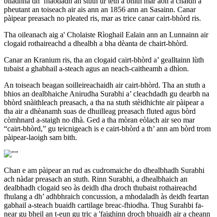
bliadhna dh’ fhaodadh an stuth ùr teth a bhith mar aon a chaidh a
pheutant an toiseach air ais ann an 1856 ann an Sasainn. Canar
pàipear preasach no pleated ris, mar as trice canar cairt-bhòrd ris.
Tha oileanach aig a' Cholaiste Rìoghail Ealain ann an Lunnainn air
clogaid rothaireachd a dhealbh a bha dèanta de chairt-bhòrd.
Canar an Kranium ris, tha an clogaid cairt-bhòrd a’ gealltainn lùth
tubaist a ghabhail a-steach agus an neach-caitheamh a dhìon.
An toiseach beagan soilleireachaidh air cairt-bhòrd. Tha an stuth a
bhios an dealbhaiche Anirudha Surabhi a’ cleachdadh gu dearbh na
bhòrd snàithleach preasach, a tha na stuth stèidhichte air pàipear a
tha air a dhèanamh suas de dhuilleag preasach fluted agus bòrd
còmhnard a-staigh no dhà. Ged a tha mòran eòlach air seo mar
“cairt-bhòrd,” gu teicnigeach is e cairt-bhòrd a th’ ann am bòrd trom
pàipear-laoigh sam bith.
Chan e am pàipear an rud as cudromaiche do dhealbhadh Surabhi
ach nàdar preasach an stuth. Rinn Surabhi, a dhealbhaich an
dealbhadh clogaid seo às deidh dha droch thubaist rothaireachd
fhulang a dh’ adhbhraich concussion, a mhodaladh às deidh feartan
gabhail a-steach buaidh cartilage breac-fhiodha. Thug Surahbi fa-
near gu bheil an t-eun gu tric a 'faighinn droch bhuaidh air a cheann