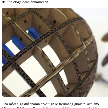
de lùth clogaidean àbhaisteach.
Tha mòran ga dhèanamh an-diugh le freumhag gualain, ach am-