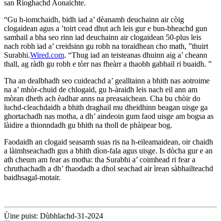
san Rìoghachd Aonaichte.
“Gu h-iomchaidh, bidh iad a’ dèanamh deuchainn air còig
clogaidean agus a ’toirt cead dhut ach leis gur e bun-bheachd gun
samhail a bha seo rinn iad deuchainn air clogaidean 50-plus leis
nach robh iad a’ creidsinn gu robh na toraidhean cho math, ”thuirt
Surabhi.
Wired.com
. “Thug iad an teisteanas dhuinn aig a’ cheann
thall, ag ràdh gu robh e tòrr nas fheàrr a thaobh gabhail ri buaidh. ”
Tha an dealbhadh seo cuideachd a’ gealltainn a bhith nas aotroime
na a’ mhòr-chuid de chlogaid, gu h-àraidh leis nach eil ann am
mòran dheth ach èadhar anns na preasaichean. Cha bu chòir do
luchd-cleachdaidh a bhith draghail mu dheidhinn beagan uisge ga
ghortachadh nas motha, a dh’ aindeoin gum faod uisge am bogsa as
làidire a thionndadh gu bhith na tholl de phàipear bog.
Faodaidh an clogaid seasamh suas ris na h-eileamaidean, oir chaidh
a làimhseachadh gus a bhith dìon-fala agus uisge. Is dòcha gur e an
ath cheum am fear as motha: tha Surabhi a’ coimhead ri fear a
chruthachadh a dh’ fhaodadh a dhol seachad air ìrean sàbhailteachd
baidhsagal-motair.
Ùine puist: Dùbhlachd-31-2024