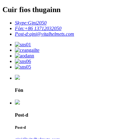
Cuir fios thugainn
Skype:
Gini2050
Fòn:
+86 13712032050
Post-d:
gini@vitalhelmets.com
Fòn
Post-d
Post-d