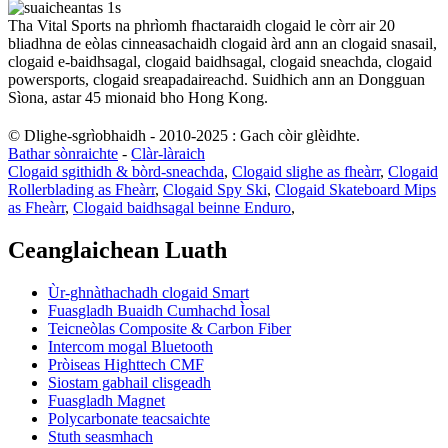
Tha Vital Sports na phrìomh fhactaraidh clogaid le còrr air 20
bliadhna de eòlas cinneasachaidh clogaid àrd ann an clogaid snasail,
clogaid e-baidhsagal, clogaid baidhsagal, clogaid sneachda, clogaid
powersports, clogaid sreapadaireachd. Suidhich ann an Dongguan
Sìona, astar 45 mionaid bho Hong Kong.
© Dlighe-sgrìobhaidh - 2010-2025 : Gach còir glèidhte.
Bathar sònraichte
-
Clàr-làraich
Clogaid sgithidh & bòrd-sneachda
,
Clogaid slighe as fheàrr
,
Clogaid
Rollerblading as Fheàrr
,
Clogaid Spy Ski
,
Clogaid Skateboard Mips
as Fheàrr
,
Clogaid baidhsagal beinne Enduro
,
Ceanglaichean Luath
Ùr-ghnàthachadh clogaid Smart
Fuasgladh Buaidh Cumhachd Ìosal
Teicneòlas Composite & Carbon Fiber
Intercom mogal Bluetooth
Pròiseas Highttech CMF
Siostam gabhail clisgeadh
Fuasgladh Magnet
Polycarbonate teacsaichte
Stuth seasmhach