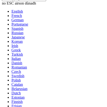
no ESC airson dùnadh
English
French
German
Portuguese
Spanish
Russian
Japanese
Korean
Irish
Greek
Turkish
Italian
Danish
Romanian
Czech
Swedish
Polish
Catalan
Belarusian
Dutch
Estonian
Finnish
Frisian