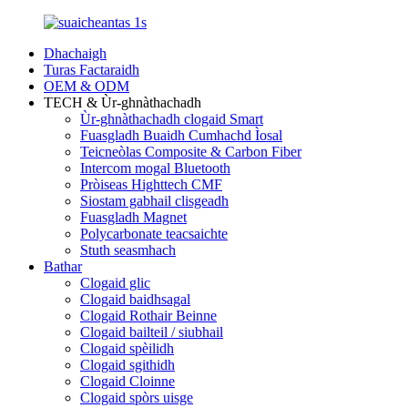
Dhachaigh
Turas Factaraidh
OEM & ODM
TECH & Ùr-ghnàthachadh
Ùr-ghnàthachadh clogaid Smart
Fuasgladh Buaidh Cumhachd Ìosal
Teicneòlas Composite & Carbon Fiber
Intercom mogal Bluetooth
Pròiseas Highttech CMF
Siostam gabhail clisgeadh
Fuasgladh Magnet
Polycarbonate teacsaichte
Stuth seasmhach
Bathar
Clogaid glic
Clogaid baidhsagal
Clogaid Rothair Beinne
Clogaid bailteil / siubhail
Clogaid spèilidh
Clogaid sgithidh
Clogaid Cloinne
Clogaid spòrs uisge