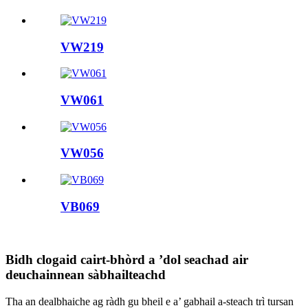
VW219
VW061
VW056
VB069
Bidh clogaid cairt-bhòrd a ’dol seachad air
deuchainnean sàbhailteachd
Tha an dealbhaiche ag ràdh gu bheil e a’ gabhail a-steach trì tursan