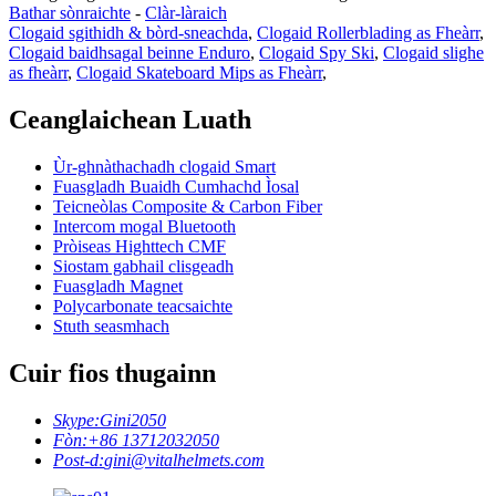
Bathar sònraichte
-
Clàr-làraich
Clogaid sgithidh & bòrd-sneachda
,
Clogaid Rollerblading as Fheàrr
,
Clogaid baidhsagal beinne Enduro
,
Clogaid Spy Ski
,
Clogaid slighe
as fheàrr
,
Clogaid Skateboard Mips as Fheàrr
,
Ceanglaichean Luath
Ùr-ghnàthachadh clogaid Smart
Fuasgladh Buaidh Cumhachd Ìosal
Teicneòlas Composite & Carbon Fiber
Intercom mogal Bluetooth
Pròiseas Highttech CMF
Siostam gabhail clisgeadh
Fuasgladh Magnet
Polycarbonate teacsaichte
Stuth seasmhach
Cuir fios thugainn
Skype:
Gini2050
Fòn:
+86 13712032050
Post-d:
gini@vitalhelmets.com