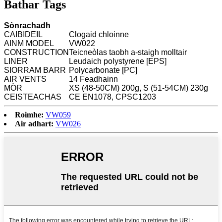
Bathar Tags
Sònrachadh
CAIBIDEIL
Clogaid chloinne
AINM MODEL
VW022
CONSTRUCTION
Teicneòlas taobh a-staigh molltair
LINER
Leudaich polystyrene [EPS]
SIORRAM BARR
Polycarbonate [PC]
AIR VENTS
14 Feadhainn
MÒR
XS (48-50CM) 200g, S (51-54CM) 230g
CEISTEACHAS
CE EN1078, CPSC1203
Roimhe:
VW059
Air adhart:
VW026