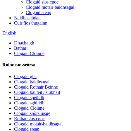
Clogaid sìos cnoc
Clogaid motair-baidhsagal
Clogaid sreap
Naidheachdan
Cuir fios thugainn
English
Dhachaigh
Bathar
Clogaid Cloinne
Roinnean-seòrsa
Clogaid glic
Clogaid baidhsagal
Clogaid Rothair Beinne
Clogaid bailteil / siubhail
Clogaid spèilidh
Clogaid sgithidh
Clogaid Cloinne
Clogaid spòrs uisge
Rothar sìos cnoc
Clogaid motair-baidhsagal
Clogaid sreap