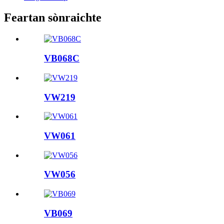
Feartan sònraichte
VB068C
VW219
VW061
VW056
VB069