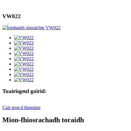
VW022
Tuairisgeul goirid:
Cuir post-d thugainn
Mion-fhiosrachadh toraidh