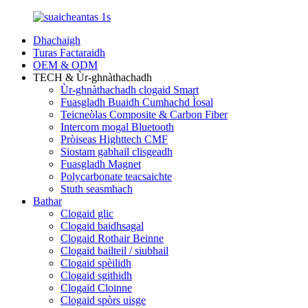
Dhachaigh
Turas Factaraidh
OEM & ODM
TECH & Ùr-ghnàthachadh
Ùr-ghnàthachadh clogaid Smart
Fuasgladh Buaidh Cumhachd Ìosal
Teicneòlas Composite & Carbon Fiber
Intercom mogal Bluetooth
Pròiseas Highttech CMF
Siostam gabhail clisgeadh
Fuasgladh Magnet
Polycarbonate teacsaichte
Stuth seasmhach
Bathar
Clogaid glic
Clogaid baidhsagal
Clogaid Rothair Beinne
Clogaid bailteil / siubhail
Clogaid spèilidh
Clogaid sgithidh
Clogaid Cloinne
Clogaid spòrs uisge