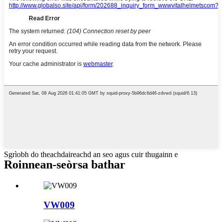
Sgrìobh do theachdaireachd an seo agus cuir thugainn e
Roinnean-seòrsa bathar
VW009