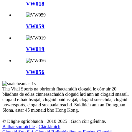
VW018
VW059
VW019
VW056
Tha Vital Sports na phrìomh fhactaraidh clogaid le còrr air 20
bliadhna de eòlas cinneasachaidh clogaid àrd ann an clogaid snasail,
clogaid e-baidhsagal, clogaid baidhsagal, clogaid sneachda, clogaid
powersports, clogaid sreapadaireachd. Suidhich ann an Dongguan
Sìona, astar 45 mionaid bho Hong Kong.
© Dlighe-sgrìobhaidh - 2010-2025 : Gach còir glèidhte.
Bathar sònraichte
-
Clàr-làraich
Clogaid Spy Ski
,
Clogaid Rollerblading as Fheàrr
,
Clogaid