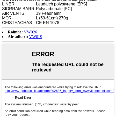
LINER
Leudaich polystyrene [EPS]
SIORRAM BARR
Polycarbonate [PC]
AIR VENTS
19 Feadhainn
MÒR
L (59-61cm) 270g
CEISTEACHAS
CE EN 1078
Roimhe:
VW026
Air adhart:
VW019