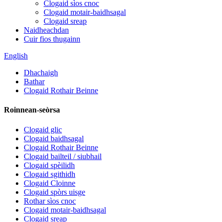
Clogaid sìos cnoc
Clogaid motair-baidhsagal
Clogaid sreap
Naidheachdan
Cuir fios thugainn
English
Dhachaigh
Bathar
Clogaid Rothair Beinne
Roinnean-seòrsa
Clogaid glic
Clogaid baidhsagal
Clogaid Rothair Beinne
Clogaid bailteil / siubhail
Clogaid spèilidh
Clogaid sgithidh
Clogaid Cloinne
Clogaid spòrs uisge
Rothar sìos cnoc
Clogaid motair-baidhsagal
Clogaid sreap