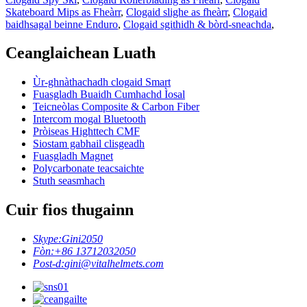
Skateboard Mips as Fheàrr
,
Clogaid slighe as fheàrr
,
Clogaid
baidhsagal beinne Enduro
,
Clogaid sgithidh & bòrd-sneachda
,
Ceanglaichean Luath
Ùr-ghnàthachadh clogaid Smart
Fuasgladh Buaidh Cumhachd Ìosal
Teicneòlas Composite & Carbon Fiber
Intercom mogal Bluetooth
Pròiseas Highttech CMF
Siostam gabhail clisgeadh
Fuasgladh Magnet
Polycarbonate teacsaichte
Stuth seasmhach
Cuir fios thugainn
Skype:
Gini2050
Fòn:
+86 13712032050
Post-d:
gini@vitalhelmets.com