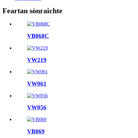
Feartan sònraichte
VB068C
VW219
VW061
VW056
VB069