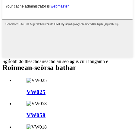
Sgrìobh do theachdaireachd an seo agus cuir thugainn e
Roinnean-seòrsa bathar
VW025
VW058