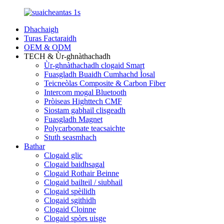
Dhachaigh
Turas Factaraidh
OEM & ODM
TECH & Ùr-ghnàthachadh
Ùr-ghnàthachadh clogaid Smart
Fuasgladh Buaidh Cumhachd Ìosal
Teicneòlas Composite & Carbon Fiber
Intercom mogal Bluetooth
Pròiseas Highttech CMF
Siostam gabhail clisgeadh
Fuasgladh Magnet
Polycarbonate teacsaichte
Stuth seasmhach
Bathar
Clogaid glic
Clogaid baidhsagal
Clogaid Rothair Beinne
Clogaid bailteil / siubhail
Clogaid spèilidh
Clogaid sgithidh
Clogaid Cloinne
Clogaid spòrs uisge