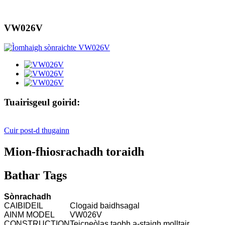
VW026V
Tuairisgeul goirid:
Cuir post-d thugainn
Mion-fhiosrachadh toraidh
Bathar Tags
Sònrachadh
CAIBIDEIL
Clogaid baidhsagal
AINM MODEL
VW026V
CONSTRUCTION
Teicneòlas taobh a-staigh molltair