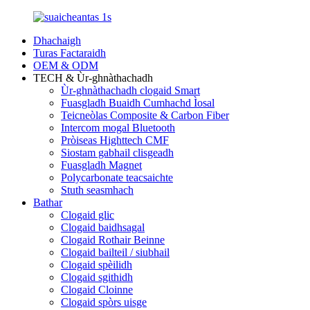
Dhachaigh
Turas Factaraidh
OEM & ODM
TECH & Ùr-ghnàthachadh
Ùr-ghnàthachadh clogaid Smart
Fuasgladh Buaidh Cumhachd Ìosal
Teicneòlas Composite & Carbon Fiber
Intercom mogal Bluetooth
Pròiseas Highttech CMF
Siostam gabhail clisgeadh
Fuasgladh Magnet
Polycarbonate teacsaichte
Stuth seasmhach
Bathar
Clogaid glic
Clogaid baidhsagal
Clogaid Rothair Beinne
Clogaid bailteil / siubhail
Clogaid spèilidh
Clogaid sgithidh
Clogaid Cloinne
Clogaid spòrs uisge