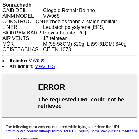
Sònrachadh
CAIBIDEIL
Clogaid Rothair Beinne
AINM MODEL
VW068
CONSTRUCTION
Teicneòlas taobh a-staigh molltair
LINER
Leudaich polystyrene [EPS]
SIORRAM BARR
Polycarbonate [PC]
AIR VENTS
17 teintean
MÒR
M (55-58CM) 320g, L (59-61CM) 340g
CEISTEACHAS
CE EN 1078
Roimhe:
VW039
Air adhart:
VW210-S