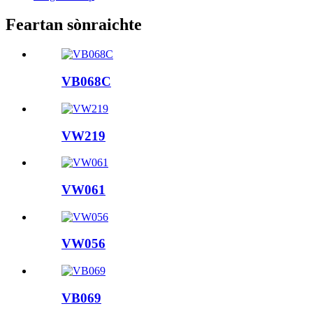
Feartan sònraichte
VB068C
VW219
VW061
VW056
VB069