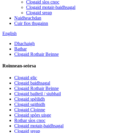
Clogaid sìos cnoc
Clogaid motair-baidhsagal
Clogaid sreap
Naidheachdan
Cuir fios thugainn
English
Dhachaigh
Bathar
Clogaid Rothair Beinne
Roinnean-seòrsa
Clogaid glic
Clogaid baidhsagal
Clogaid Rothair Beinne
Clogaid bailteil / siubhail
Clogaid spèilidh
Clogaid sgithidh
Clogaid Cloinne
Clogaid spòrs uisge
Rothar sìos cnoc
Clogaid motair-baidhsagal
Clogaid sreap