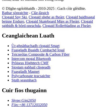
© Dlighe-sgrìobhaidh - 2010-2025 : Gach còir glèidhte.
Bathar sònraichte
-
Clàr-làraich
Clogaid Spy Ski
,
Clogaid slighe as fheàrr
,
Clogaid baidhsagal
beinne Enduro
,
Clogaid Skateboard Mips as Fheàrr
,
Clogaid
sgithidh & bòrd-sneachda
,
Clogaid Rollerblading as Fheàrr
,
Ceanglaichean Luath
Ùr-ghnàthachadh clogaid Smart
Fuasgladh Buaidh Cumhachd Ìosal
Teicneòlas Composite & Carbon Fiber
Intercom mogal Bluetooth
Pròiseas Highttech CMF
Siostam gabhail clisgeadh
Fuasgladh Magnet
Polycarbonate teacsaichte
Stuth seasmhach
Cuir fios thugainn
Skype:
Gini2050
Fòn:
+86 13712032050