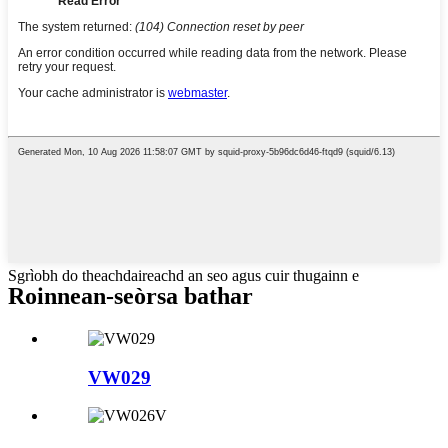
Sgrìobh do theachdaireachd an seo agus cuir thugainn e
Roinnean-seòrsa bathar
VW029