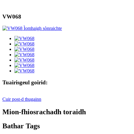
VW068
Tuairisgeul goirid:
Cuir post-d thugainn
Mion-fhiosrachadh toraidh
Bathar Tags