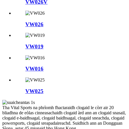
VW026V
VW026
VW019
VW016
VW025
Tha Vital Sports na phrìomh fhactaraidh clogaid le còrr air 20
bliadhna de eòlas cinneasachaidh clogaid àrd ann an clogaid snasail,
clogaid e-baidhsagal, clogaid baidhsagal, clogaid sneachda, clogaid
powersports, clogaid sreapadaireachd. Suidhich ann an Dongguan
Sìona, astar 45 mionaid bho Hong Kong.