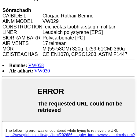
Sònrachadh
CAIBIDEIL
Clogaid Rothair Beinne
AINM MODEL
VW029
CONSTRUCTION
Teicneòlas taobh a-staigh molltair
LINER
Leudaich polystyrene [EPS]
SIORRAM BARR
Polycarbonate [PC]
AIR VENTS
17 teintean
MÒR
M (55-58CM) 320g, L (59-61CM) 360g
CEISTEACHAS
CE EN1078, CPSC1203, ASTM F1447
Roimhe:
VW058
Air adhart:
VW030