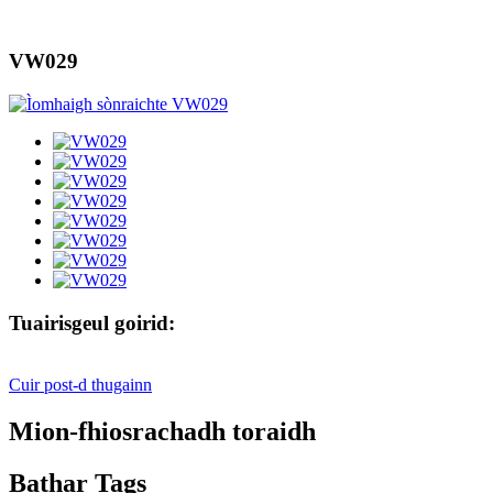
VW029
Tuairisgeul goirid:
Cuir post-d thugainn
Mion-fhiosrachadh toraidh
Bathar Tags