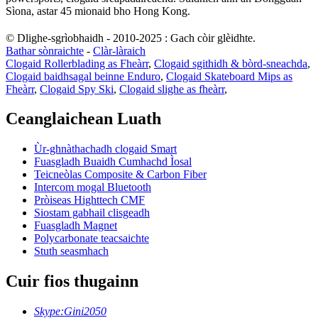
Sìona, astar 45 mionaid bho Hong Kong.
© Dlighe-sgrìobhaidh - 2010-2025 : Gach còir glèidhte.
Bathar sònraichte
-
Clàr-làraich
Clogaid Rollerblading as Fheàrr
,
Clogaid sgithidh & bòrd-sneachda
,
Clogaid baidhsagal beinne Enduro
,
Clogaid Skateboard Mips as
Fheàrr
,
Clogaid Spy Ski
,
Clogaid slighe as fheàrr
,
Ceanglaichean Luath
Ùr-ghnàthachadh clogaid Smart
Fuasgladh Buaidh Cumhachd Ìosal
Teicneòlas Composite & Carbon Fiber
Intercom mogal Bluetooth
Pròiseas Highttech CMF
Siostam gabhail clisgeadh
Fuasgladh Magnet
Polycarbonate teacsaichte
Stuth seasmhach
Cuir fios thugainn
Skype:
Gini2050