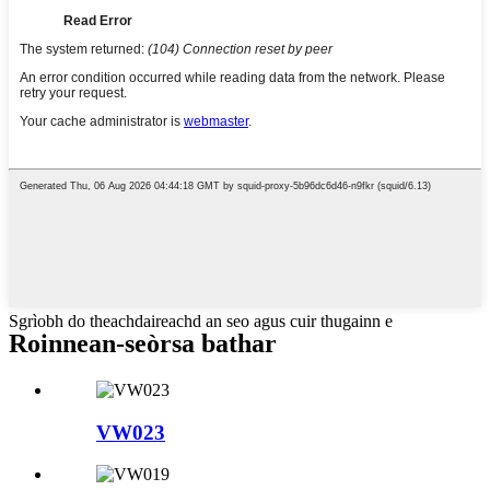
Sgrìobh do theachdaireachd an seo agus cuir thugainn e
Roinnean-seòrsa bathar
VW023