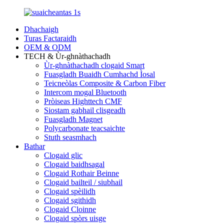
Dhachaigh
Turas Factaraidh
OEM & ODM
TECH & Ùr-ghnàthachadh
Ùr-ghnàthachadh clogaid Smart
Fuasgladh Buaidh Cumhachd Ìosal
Teicneòlas Composite & Carbon Fiber
Intercom mogal Bluetooth
Pròiseas Highttech CMF
Siostam gabhail clisgeadh
Fuasgladh Magnet
Polycarbonate teacsaichte
Stuth seasmhach
Bathar
Clogaid glic
Clogaid baidhsagal
Clogaid Rothair Beinne
Clogaid bailteil / siubhail
Clogaid spèilidh
Clogaid sgithidh
Clogaid Cloinne
Clogaid spòrs uisge