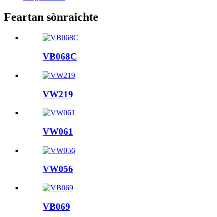
Feartan sònraichte
VB068C
VW219
VW061
VW056
VB069