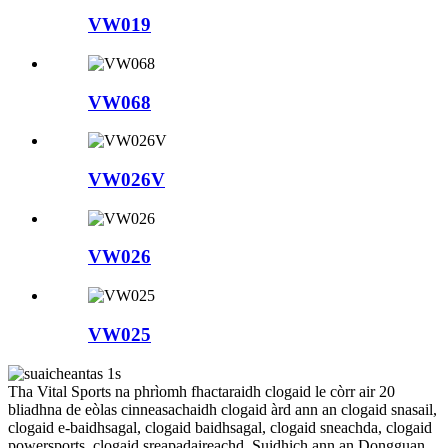
VW019
VW068
VW026V
VW026
VW025
Tha Vital Sports na phrìomh fhactaraidh clogaid le còrr air 20
bliadhna de eòlas cinneasachaidh clogaid àrd ann an clogaid snasail,
clogaid e-baidhsagal, clogaid baidhsagal, clogaid sneachda, clogaid
powersports, clogaid sreapadaireachd. Suidhich ann an Dongguan