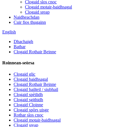
Clogaid sìos cnoc
Clogaid motair-baidhsagal
Clogaid sreap
Naidheachdan
Cuir fios thugainn
English
Dhachaigh
Bathar
Clogaid Rothair Beinne
Roinnean-seòrsa
Clogaid glic
Clogaid baidhsagal
Clogaid Rothair Beinne
Clogaid bailteil / siubhail
Clogaid spèilidh
Clogaid sgithidh
Clogaid Cloinne
Clogaid spòrs uisge
Rothar sìos cnoc
Clogaid motair-baidhsagal
Clogaid sreap